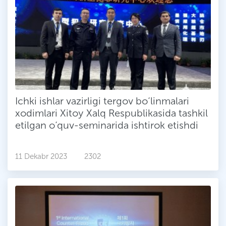
Ichki ishlar vazirligi tergov bo‘linmalari
xodimlari Xitoy Xalq Respublikasida tashkil
etilgan o‘quv-seminarida ishtirok etishdi
11 Dekabr 2023
2302