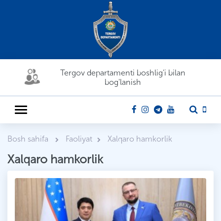
Tergov departamenti boshlig'i bilan
bog'lanish
Bosh sahifa
Faoliyat
Xalqaro hamkorlik
Xalqaro hamkorlik