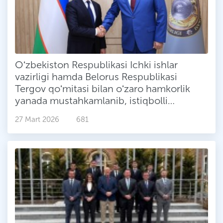
Oʻzbekiston Respublikasi Ichki ishlar
vazirligi hamda Belorus Respublikasi
Tergov qoʻmitasi bilan oʻzaro hamkorlik
yanada mustahkamlanib, istiqbolli
loyihalar yoʻlga qoʻyilmoqda
27 Mart 2026
681