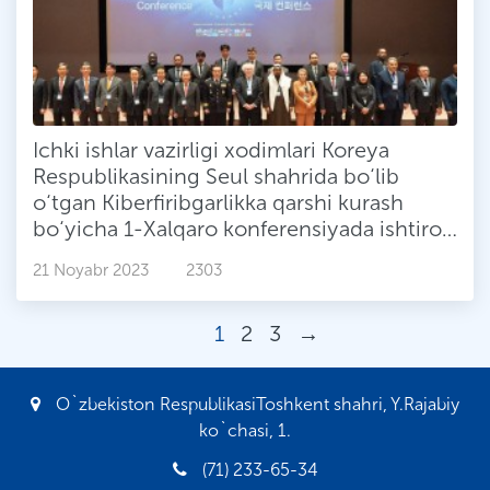
Ichki ishlar vazirligi xodimlari Koreya
Respublikasining Seul shahrida bo‘lib
o‘tgan Kiberfiribgarlikka qarshi kurash
bo‘yicha 1-Xalqaro konferensiyada ishtirok
etdilar
21 Noyabr 2023
2303
1
2
3
→
O`zbekiston RespublikasiToshkent shahri, Y.Rajabiy
ko`chasi, 1.
(71) 233-65-34