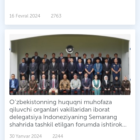
16 Fevral 2024
2763
O‘zbekistonning huquqni muhofaza
qiluvchi organlari vakillaridan iborat
delegatsiya Indoneziyaning Semarang
shahrida tashkil etilgan forumda ishtirok
etishdi
30 Yanvar 2024
2244