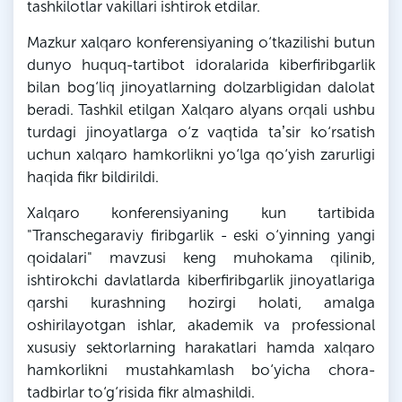
tashkilotlar vakillari ishtirok etdilar.
Mazkur xalqaro konferensiyaning o‘tkazilishi butun
dunyo huquq-tartibot idoralarida kiberfiribgarlik
bilan bog‘liq jinoyatlarning dolzarbligidan dalolat
beradi. Tashkil etilgan Xalqaro alyans orqali ushbu
turdagi jinoyatlarga o‘z vaqtida taʼsir ko‘rsatish
uchun xalqaro hamkorlikni yo‘lga qo‘yish zarurligi
haqida fikr bildirildi.
Xalqaro konferensiyaning kun tartibida
"Transchegaraviy firibgarlik - eski o‘yinning yangi
qoidalari" mavzusi keng muhokama qilinib,
ishtirokchi davlatlarda kiberfiribgarlik jinoyatlariga
qarshi kurashning hozirgi holati, amalga
oshirilayotgan ishlar, akademik va professional
xususiy sektorlarning harakatlari hamda xalqaro
hamkorlikni mustahkamlash bo‘yicha chora-
tadbirlar to‘g‘risida fikr almashildi.