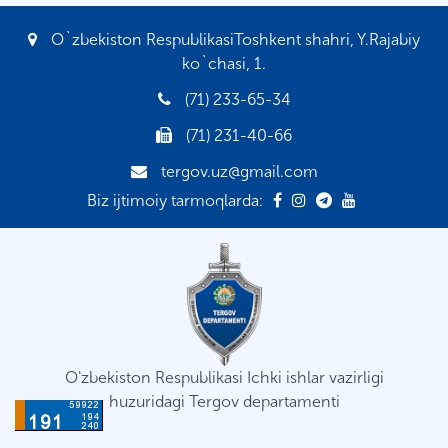
O`zbekiston RespublikasiToshkent shahri, Y.Rajabiy
ko`chasi, 1.
(71) 233-65-34
(71) 231-40-66
tergov.uz@gmail.com
Biz ijtimoiy tarmoqlarda:
O'zbekiston Respublikasi Ichki ishlar vazirligi
huzuridagi Tergov departamenti