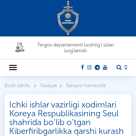
Tergov departamenti boshlig'i bilan
bog'lanish
Bosh sahifa
Faoliyat
Xalqaro hamkorlik
Ichki ishlar vazirligi xodimlari
Koreya Respublikasining Seul
shahrida bo‘lib o‘tgan
Kiberfiribgarlikka qarshi kurash