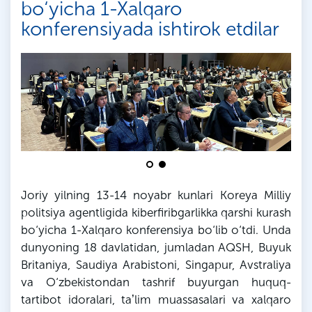
bo‘yicha 1-Xalqaro
konferensiyada ishtirok etdilar
Joriy yilning 13-14 noyabr kunlari Koreya Milliy
politsiya agentligida kiberfiribgarlikka qarshi kurash
bo‘yicha 1-Xalqaro konferensiya bo‘lib o‘tdi. Unda
dunyoning 18 davlatidan, jumladan AQSH, Buyuk
Britaniya, Saudiya Arabistoni, Singapur, Avstraliya
va O‘zbekistondan tashrif buyurgan huquq-
tartibot idoralari, taʼlim muassasalari va xalqaro