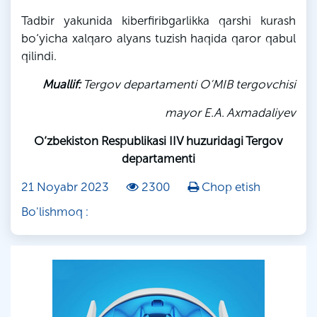
Tadbir yakunida kiberfiribgarlikka qarshi kurash
bo‘yicha xalqaro alyans tuzish haqida qaror qabul
qilindi.
Muallif:
Tergov departamenti
O‘MIB
tergovchisi
mayor E.A.
Axmadaliyev
O‘zbekiston Respublikasi IIV huzuridagi Tergov
departamenti
21 Noyabr 2023
2300
Chop etish
Bo'lishmoq :