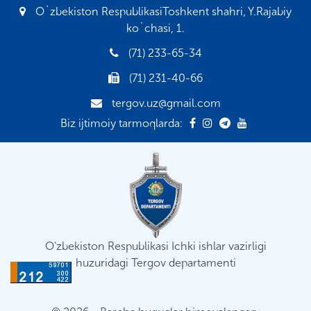
O`zbekiston RespublikasiToshkent shahri, Y.Rajabiy
ko`chasi, 1.
(71) 233-65-34
(71) 231-40-66
tergov.uz@gmail.com
Biz ijtimoiy tarmoqlarda:
O'zbekiston Respublikasi Ichki ishlar vazirligi
huzuridagi Tergov departamenti