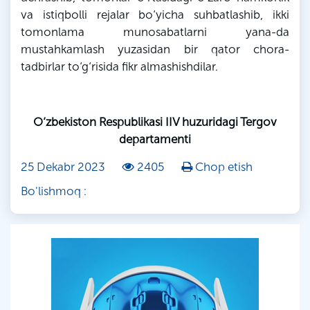
va istiqbolli rejalar bo‘yicha suhbatlashib, ikki
tomonlama munosabatlarni yana-da
mustahkamlash yuzasidan bir qator chora-
tadbirlar to‘g‘risida fikr almashishdilar.
O‘zbekiston Respublikasi IIV huzuridagi Tergov
departamenti
25 Dekabr 2023
2405
Chop etish
Bo'lishmoq :