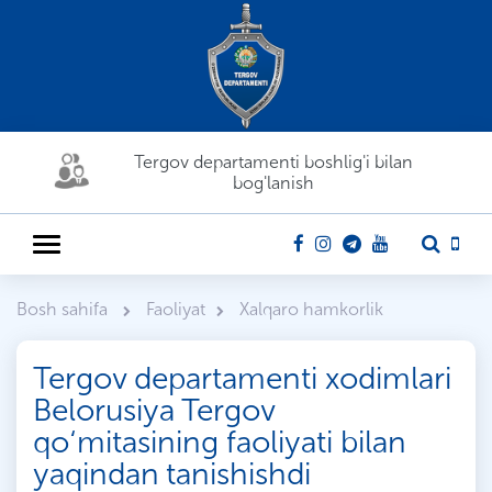
Tergov departamenti boshlig'i bilan
bog'lanish
Bosh sahifa
Faoliyat
Xalqaro hamkorlik
Tergov departamenti xodimlari
Belorusiya Tergov
qo‘mitasining faoliyati bilan
yaqindan tanishishdi