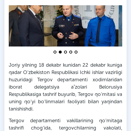
Joriy yilning 18 dekabr kunidan 22 dekabr kuniga
qadar O‘zbekiston Respublikasi Ichki ishlar vazirligi
huzuridagi Tergov departamenti xodimlaridan
iborat delegatsiya aʼzolari
Belorusiya
Respublikasiga tashrif buyurib, Tergov qo‘mitasi va
uning qo‘yi bo‘linmalari faoliyati bilan yaqindan
tanishishdi.
Tergov departamenti vakillarining qo‘mitaga
tashrifi chog‘ida, tergovchilarning vakolati,