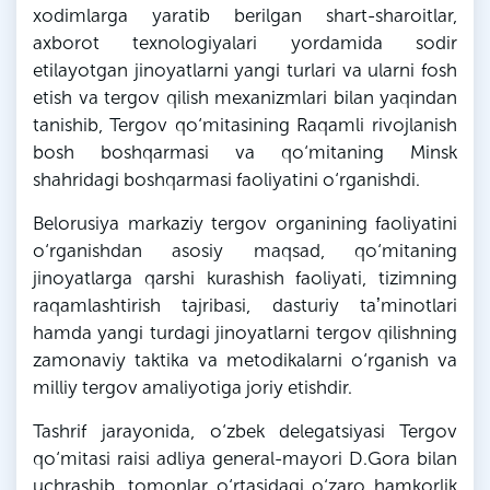
xodimlarga yaratib berilgan shart-sharoitlar,
axborot texnologiyalari yordamida sodir
etilayotgan jinoyatlarni yangi turlari va ularni fosh
etish va tergov qilish mexanizmlari bilan yaqindan
tanishib, Tergov qo‘mitasining Raqamli rivojlanish
bosh boshqarmasi va qo‘mitaning
Minsk
shahridagi
boshqarmasi faoliyatini o‘rganishdi.
Belorusiya
markaziy tergov organining faoliyatini
o‘rganishdan asosiy maqsad, qo‘mitaning
jinoyatlarga qarshi kurashish faoliyati, tizimning
raqamlashtirish tajribasi, dasturiy taʼminotlari
hamda yangi turdagi jinoyatlarni tergov qilishning
zamonaviy taktika va metodikalarni o‘rganish va
milliy tergov amaliyotiga joriy etishdir.
Tashrif jarayonida, o‘zbek delegatsiyasi Tergov
qo‘mitasi raisi adliya general-mayori
D
.
Gora
bilan
uchrashib, tomonlar o‘rtasidagi o‘zaro hamkorlik