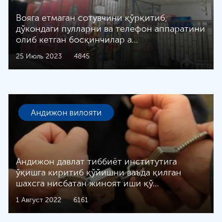
Вояга етмаган сотувчини қўрқитиб,
дўкондаги пулларни ва телефон аппаратини
олиб кетган босқинчилар а…
25 Июль 2023
4845
Андижон вилояти
Андижон давлат тиббиёт институтига
ўқишга киритиб қўйишни ваъда қилган
шахсга нисбатан жиноят иши қў…
1 Август 2022
6161