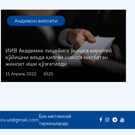
Андижон вилояти
ИИВ Академик лицейига ўқишга киритиб
қўйишни ваъда қилган шахсга нисбатан
жиноят иши қўзғатилди
15 Апрель 2022
6525
Биз ижтимоий
gov.uz@gmail.com
тармоқларда: