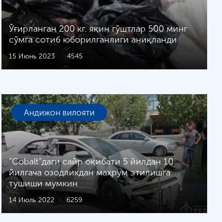
Ўғирланган 200 кг. яқин гўштлар 500 минг
сўмга сотиб юборилганлиги аниқланди
15 Июнь 2023
4545
Андижон вилояти
“Cobalt”даги сайр оқибати 5 йилдан 10
йилгача озодликдан маҳрум этилишга
тушиши мумкин
14 Июль 2022
6259