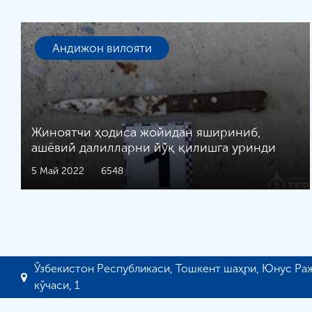
Андижон вилояти
Жиноятчи ҳодиса жойидан яшириниб,
ашёвий далилларни йўқ қилишга уринди
5 Май 2022
6548
Ўзбекистон Республикаси, Тошкент шаҳри, Юнус Ра
кўчаси, 1