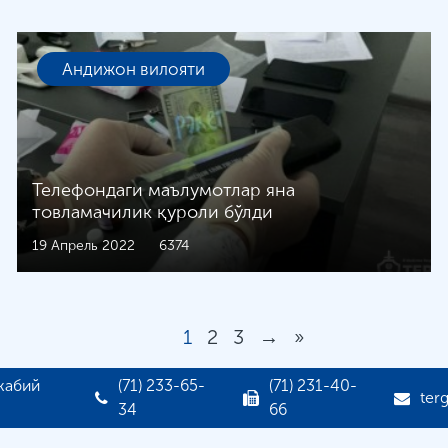
Андижон вилояти
Телефондаги маълумотлар яна
товламачилик қуроли бўлди
19 Апрель 2022
6374
1
2
3
→
»
жабий
(71) 233-65-
(71) 231-40-
ter
34
66