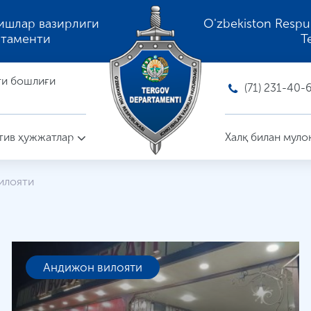
ишлар вазирлиги
O'zbekiston Respubli
ртаменти
T
ти бошлиғи
(71) 231-40-
ив ҳужжатлар
Халқ билан муло
илояти
Андижон вилояти