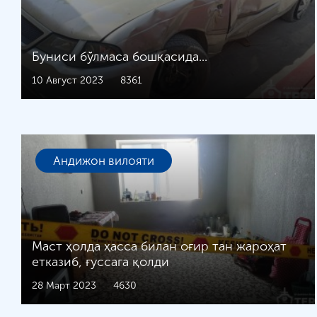
Буниси бўлмаса бошқасида...
10 Август 2023
8361
Андижон вилояти
Маст ҳолда ҳасса билан оғир тан жароҳат
етказиб, ғуссага қолди
28 Март 2023
4630