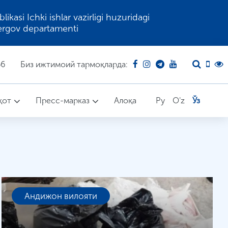
kasi Ichki ishlar vazirligi huzuridagi
ergov departamenti
66
Биз ижтимоий тармоқларда:
қот
Пресс-марказ
Алоқа
Ру
O'z
Ўз
Андижон вилояти