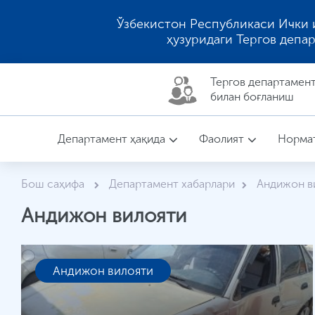
Ўзбекистон Республикаси Ички 
ҳузуридаги Тергов депа
Тергов департaмен
билан боғланиш
Департамент ҳақида
Фаолият
Нормат
Бош саҳифа
Департамент хабарлари
Андижон в
Андижон вилояти
Андижон вилояти