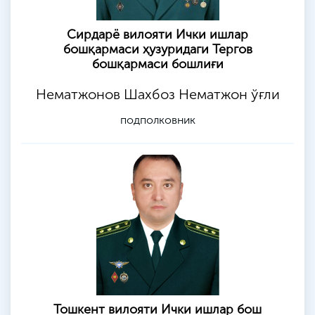
Сирдарё вилояти Ички ишлар
бошқармаси ҳузуридаги Тергов
бошқармаси бошлиғи
Нематжонов Шахбоз Нематжон ўғли
подполковник
Тошкент вилояти Ички ишлар бош