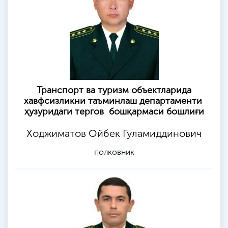
Транспорт ва туризм объектларида
хавфсизликни таъминлаш департаменти
ҳузуридаги тeргов бошқармаси бошлиғи
Ходжиматов Ойбек Гуламиддинович
полковник