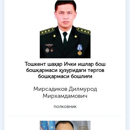
Тошкент шаҳар Ички ишлар бош
бошқармаси ҳузуридаги тергов
бошқармаси бошлиғи
Мирсадиков Дилмурод
Мирхамдамович
полковник