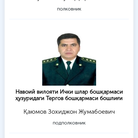
полковник
Навоий вилояти Ички шлар бошқармаси
ҳузуридаги Тергов бошқармаси бошлиғи
Қаюмов Зохиджон Жумабоевич
подполковник