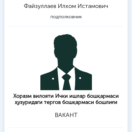
Файзуллаев Илхом Истамович
подполковник
Хоразм вилояти Ички ишлар бошқармаси
ҳузуридаги тергов бошқармаси бошлиғи
ВАКАНТ