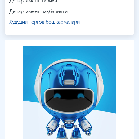
Департамент тариҳи
Департамент раҳбарияти
Ҳудудий тергов бошқармалари