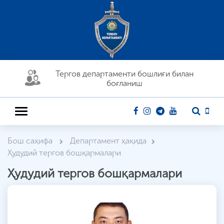
Тергов департaменти бошлиғи билан
боғланиш
Бош саҳифа
Департамент ҳақида
Ҳудудий тергов бошқармалари
Ҳудудий тергов бошқармалари