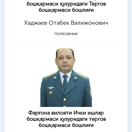
бошқармаси ҳузуридаги Тергов
бошқармаси бошлиғи
Хаджаев Отабек Валижонович
полковник
Фарғона вилояти Ички ишлар
бошқармаси ҳузуридаги тергов
бошқармаси бошлиғи