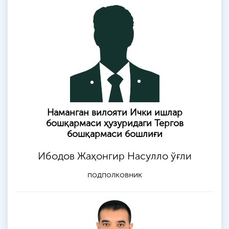
Наманган вилояти Ички ишлар
бошқармаси ҳузуридаги Тергов
бошқармаси бошлиғи
Ибодов Жаҳонгир Насулло ўғли
подполковник