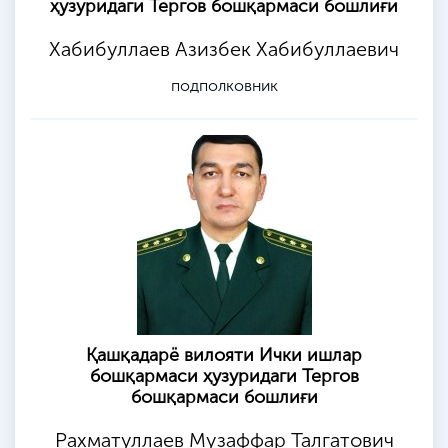
ҳузуридаги Тергов бошқармаси бошлиғи
Хабибуллаев Азизбек Хабибуллаевич
подполковник
Қашқадарё вилояти Ички ишлар
бошқармаси ҳузуридаги Тергов
бошқармаси бошлиғи
Рахматуллаев Музаффар Талгатович