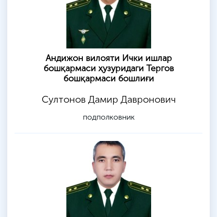
Aндижон вилояти Ички ишлар
бошқармаси ҳузуридаги Тергов
бошқармаси бошлиғи
Султонов Дамир Давронович
подполковник