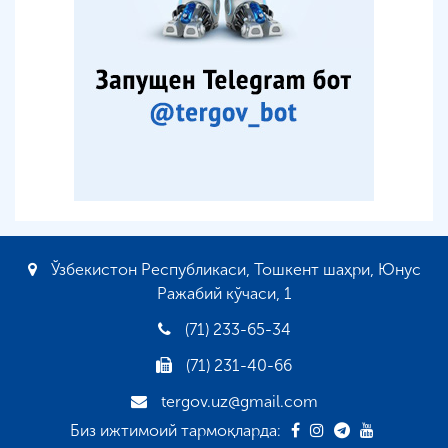
Ўзбекистон Республикаси, Тошкент шаҳри, Юнус
Ражабий кўчаси, 1
(71) 233-65-34
(71) 231-40-66
tergov.uz@gmail.com
Биз ижтимоий тармоқларда: