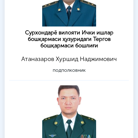
Сурхондарё вилояти Ички ишлар
бошқармаси ҳузуридаги Тергов
бошқармаси бошлиғи
Атаназаров Хуршид Наджимович
подполковник