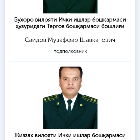
Бухоро вилояти Ички ишлар бошқармаси
ҳузуридаги Тергов бошқармаси бошлиғи
Саидов Музаффар Шавкатович
подполковник
Жиззах вилояти Ички ишлар бошқармаси