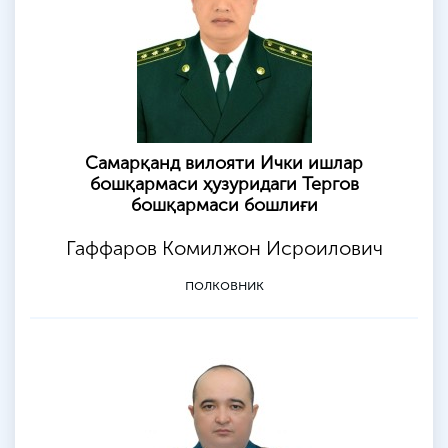
Самарқанд вилояти Ички ишлар
бошқармаси ҳузуридаги Тергов
бошқармаси бошлиғи
Гаффаров Комилжон Исроилович
полковник