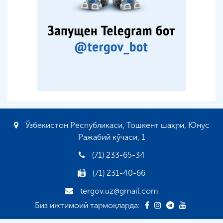
Ўзбекистон Республикаси, Тошкент шаҳри, Юнус
Ражабий кўчаси, 1
(71) 233-65-34
(71) 231-40-66
tergov.uz@gmail.com
Биз ижтимоий тармоқларда: