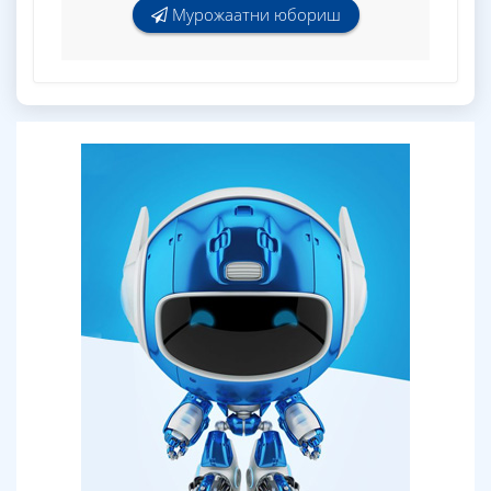
Мурожаатни юбориш