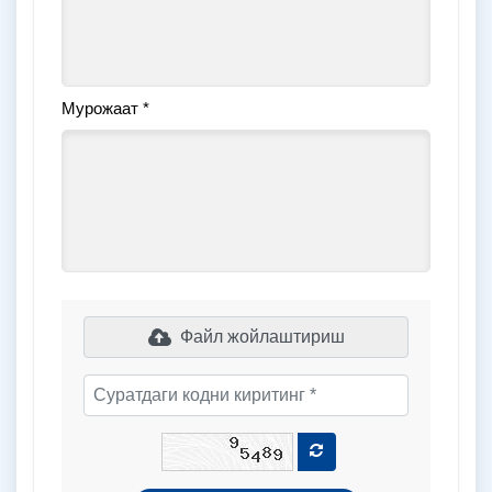
Мурожаат *
Файл жoйлаштириш