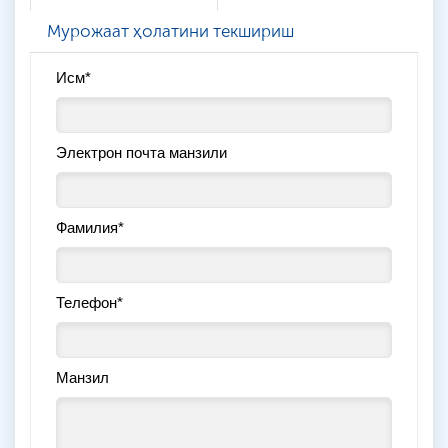
Мурожаат ҳолатини текшириш
Исм*
Электрон почта манзили
Фамилия*
Телефон*
Манзил