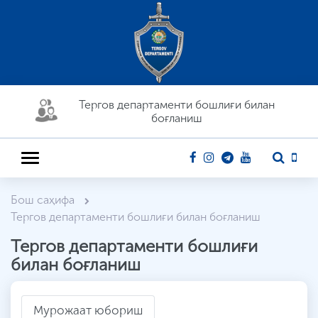
Тергов департaменти бошлиғи билан
боғланиш
Бош саҳифа
Тергов департaменти бошлиғи билан боғланиш
Тергов департaменти бошлиғи
билан боғланиш
Мурожаат юбориш