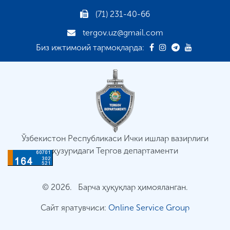
(71) 231-40-66
tergov.uz@gmail.com
Биз ижтимоий тармоқларда:
Ўзбекистон Республикаси Ички ишлар вазирлиги
ҳузуридаги Тергов департаменти
© 2026. Барча ҳуқуқлар ҳимояланган.
Сайт яратувчиси:
Online Service Group