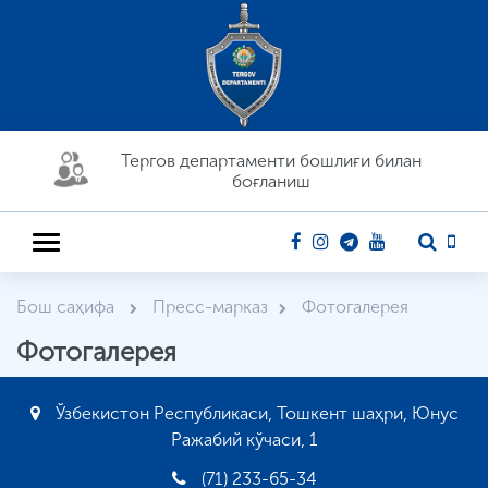
Тергов департaменти бошлиғи билан
боғланиш
Бош саҳифа
Пресс-марказ
Фотогалерея
Фотогалерея
Ўзбекистон Республикаси, Тошкент шаҳри, Юнус
Ражабий кўчаси, 1
(71) 233-65-34