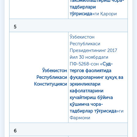
такомиллаштириш чора-
тадбирлари
тўғрисида
»ги Қарори
5
Ўзбекистон
Республикаси
Президентининг 2017
йил 30 ноябрдаги
ПФ-5268-сон «
Суд-
Ўзбекистон
тергов фаолиятида
Республикаси
фуқароларнинг ҳуқуқ ва
Конституцияси
эркинликлари
кафолатларини
кучайтириш бўйича
қўшимча чора-
тадбирлар тўғрисида
»ги
Фармони
6