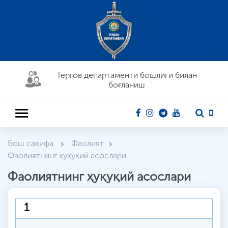
Тергов департaменти бошлиғи билан
боғланиш
Бош саҳифа
Фаолият
Фаолиятнинг ҳуқуқий асослари
Фаолиятнинг ҳуқуқий асослари
1