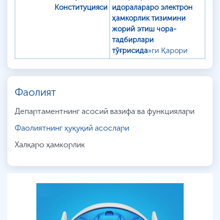
Конституцияси
идоралараро электрон
ҳамкорлик тизимини
жорий этиш чора-
тадбирлари
тўғрисида
»ги Қарори
Фаолият
Департаментнинг асосий вазифа ва функциялари
Фаолиятнинг ҳуқуқий асослари
Халқаро ҳамкорлик