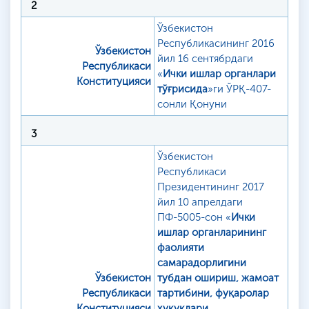
2
Ўзбекистон
Республикасининг 2016
Ўзбекистон
йил 16 сентябрдаги
Республикаси
«
Ички ишлар органлари
Конституцияси
тўғрисида
»ги ЎРҚ-407-
сонли Қонуни
3
Ўзбекистон
Республикаси
Президентининг 2017
йил 10 апрелдаги
ПФ-5005-сон «
Ички
ишлар органларининг
фаолияти
самарадорлигини
Ўзбекистон
тубдан ошириш, жамоат
Республикаси
тартибини, фуқаролар
Конституцияси
ҳуқуқлари,