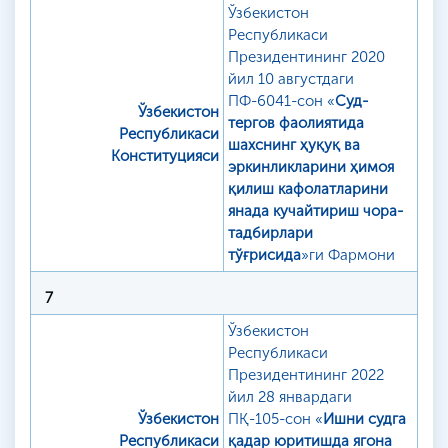
Ўзбекистон
Республикаси
Президентининг 2020
йил 10 августдаги
ПФ-6041-сон «
Суд-
Ўзбекистон
тергов фаолиятида
Республикаси
шахснинг ҳуқуқ ва
Конституцияси
эркинликларини ҳимоя
қилиш кафолатларини
янада кучайтириш чора-
тадбирлари
тўғрисида
»ги Фармони
7
Ўзбекистон
Республикаси
Президентининг 2022
йил 28 январдаги
Ўзбекистон
ПҚ-105-сон «
Ишни судга
Республикаси
қадар юритишда ягона