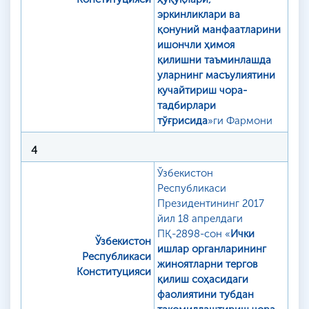
эркинликлари ва
қонуний манфаатларини
ишончли ҳимоя
қилишни таъминлашда
уларнинг масъулиятини
кучайтириш чора-
тадбирлари
тўғрисида
»ги Фармони
4
Ўзбекистон
Республикаси
Президентининг 2017
йил 18 апрелдаги
ПҚ-2898-сон «
Ички
Ўзбекистон
ишлар органларининг
Республикаси
жиноятларни тергов
Конституцияси
қилиш соҳасидаги
фаолиятини тубдан