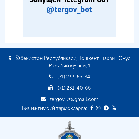
Ўзбекистон Республикаси, Тошкент шаҳри, Юнус
Ражабий кўчаси, 1
(71) 233-65-34
(71) 231-40-66
tergov.uz@gmail.com
Биз ижтимоий тармоқларда: