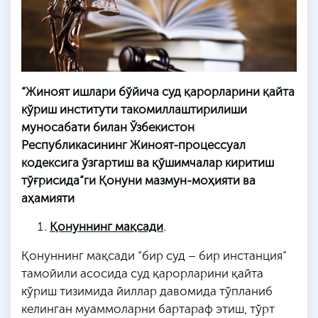
“Жиноят ишлари бўйича суд қарорларини қайта
кўриш институти такомиллаштирилиши
муносабати билан Ўзбекистон
Республикасининг Жиноят-процессуал
кодексига ўзгартиш ва қўшимчалар киритиш
тўғрисида”ги Қонуни мазмун-моҳияти ва
аҳамияти
Қонуннинг мақсади
.
Қонуннинг мақсади “бир суд – бир инстанция”
тамойили асосида суд қарорларини қайта
кўриш тизимида йиллар давомида тўпланиб
келинган муаммоларни бартараф этиш, тўрт