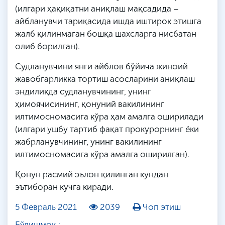
(илгари ҳақиқатни аниқлаш мақсадида –
айбланувчи тариқасида ишда иштирок этишга
жалб қилинмаган бошқа шахсларга нисбатан
олиб борилган).
Судланувчини янги айблов бўйича жиноий
жавобгарликка тортиш асосларини аниқлаш
эндиликда судланувчининг, унинг
ҳимоячисининг, қонуний вакилининг
илтимосномасига кўра ҳам амалга оширилади
(илгари ушбу тартиб фақат прокурорнинг ёки
жабрланувчининг, унинг вакилининг
илтимосномасига кўра амалга оширилган).
Қонун расмий эълон қилинган кундан
эътиборан кучга киради.
5 Февраль 2021
2039
Чоп этиш
Бўлишмоқ :