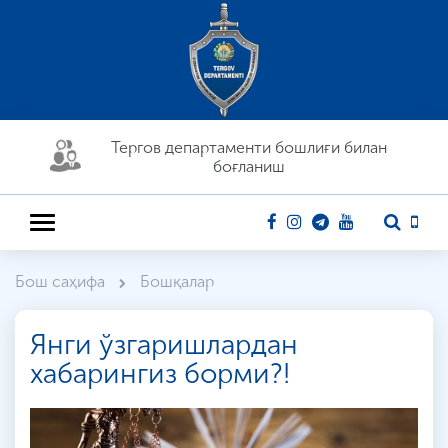
Тергов департaменти бошлиғи билан
боғланиш
Бош саҳифа
Бошқалар
Янги ўзгаришлардан
хабарингиз борми?!