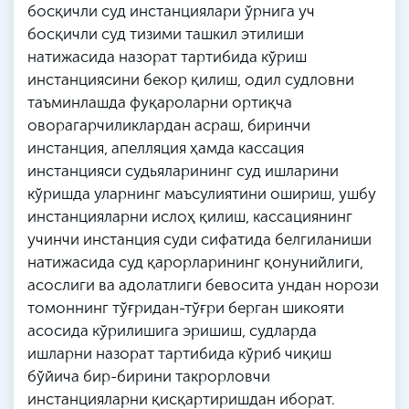
босқичли суд инстанциялари ўрнига уч
босқичли суд тизими ташкил этилиши
натижасида назорат тартибида кўриш
инстанциясини бекор қилиш, одил судловни
таъминлашда фуқароларни ортиқча
оворагарчиликлардан асраш, биринчи
инстанция, апелляция ҳамда кассация
инстанцияси судьяларининг суд ишларини
кўришда уларнинг маъсулиятини ошириш, ушбу
инстанцияларни ислоҳ қилиш, кассациянинг
учинчи инстанция суди сифатида белгиланиши
натижасида суд қарорларининг қонунийлиги,
асослиги ва адолатлиги бевосита ундан норози
томоннинг тўғридан-тўғри берган шикояти
асосида кўрилишига эришиш, судларда
ишларни назорат тартибида кўриб чиқиш
бўйича бир-бирини такрорловчи
инстанцияларни қисқартиришдан иборат.