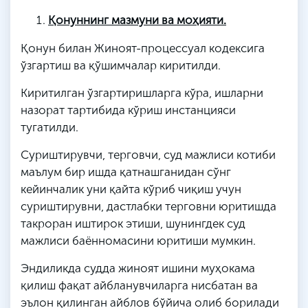
Қонуннинг мазмуни ва моҳияти.
Қонун билан Жиноят-процессуал кодексига
ўзгартиш ва қўшимчалар киритилди.
Киритилган ўзгартиришларга кўра, ишларни
назорат тартибида кўриш инстанцияси
тугатилди.
Суриштирувчи, терговчи, суд мажлиси котиби
маълум бир ишда қатнашганидан сўнг
кейинчалик уни қайта кўриб чиқиш учун
суриштирувни, дастлабки терговни юритишда
такроран иштирок этиши, шунингдек суд
мажлиси баённомасини юритиши мумкин.
Эндиликда судда жиноят ишини муҳокама
қилиш фақат айбланувчиларга нисбатан ва
эълон қилинган айблов бўйича олиб борилади