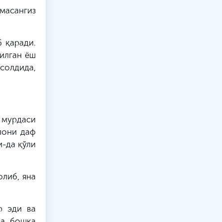
лмасангиз
б қаради.
илган ёш
солдида,
 мурдаси
алони даф
и-да қўли
олиб, яна
р эди ва
да бошқа