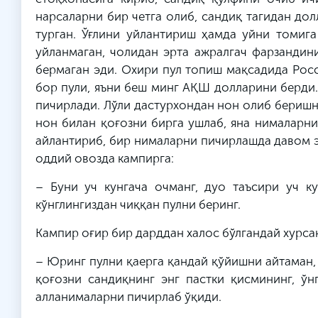
нарсаларни бир четга олиб, сандиқ тагидан до
турган. Ўғлини уйлантириш ҳамда уйни томиг
уйланмаган, чолидан эрта ажралгач фарзандин
бермаган эди. Охири пул топиш мақсадида Рос
бор пули, яъни беш минг АҚШ долларини берди.
пичирлади. Лўли дастурхондан нон олиб беришни
нон билан қоғозни бирга ушлаб, яна нималарни
айлантириб, бир нималарни пичирлашда давом эт
оддий овозда кампирга:
– Буни уч кунгача очманг, дуо таъсири уч к
кўнглингиздан чиққан пулни беринг.
Кампир оғир бир дарддан халос бўлгандай хурсан
– Юринг пулни қаерга қандай қўйишни айтаман, 
қоғозни сандиқнинг энг пастки қисмининг, ўн
алланималарни пичирлаб ўқиди.