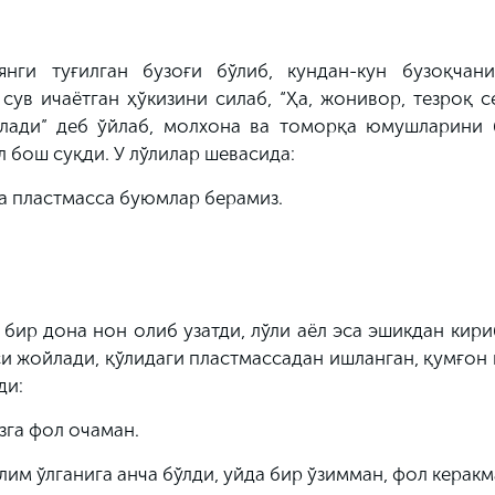
нги туғилган бузоғи бўлиб, кундан-кун бузоқчани
сув ичаётган ҳўкизини силаб, “Ҳа, жонивор, тезроқ 
бўлади” деб ўйлаб, молхона ва томорқа юмушларини 
л бош суқди. У лўлилар шевасида:
га пластмасса буюмлар берамиз.
 бир дона нон олиб узатди, лўли аёл эса эшикдан кир
аси жойлади, қўлидаги пластмассадан ишланган, қумғон
ди:
изга фол очаман.
им ўлганига анча бўлди, уйда бир ўзимман, фол керакм