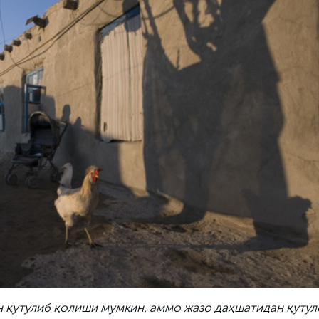
 қутулиб қолиши мумкин, аммо жазо даҳшатидан қутул