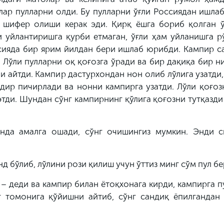
ллар пулларни олди. Бу пулларни ўғли Россиядан ишл
а шифер олиши керак эди. Қирқ ёшга бориб қолган ў
и уйлантиришга қурби етмаган, ўғли ҳам уйланишга р
сияда бир ярим йилдан бери ишлаб юрибди. Кампир с
 Лўли пулларни оқ қоғозга ўради ва бир дақиқа бир 
 айтди. Кампир дастурхондан нон олиб лўлига узатди,
дир пичирлади ва нонни кампирга узатди. Лўли қоғоз
ди. Шундан сўнг кампирнинг қўлига қоғозни тутқазди
унда амалга ошади, сўнг очишингиз мумкин. Энди с
д бўлиб, лўлини рози қилиш учун ўттиз минг сўм пул бе
– деди ва кампир билан ётоқхонага кирди, кампирга п
г томонига қўйишни айтиб, сўнг сандиқ ёпилгандан 