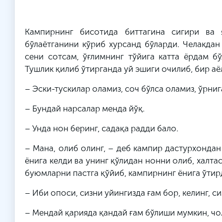
Кампирнинг бисотида биттагина сигири ва я
бўлаётганини кўриб хурсанд бўларди. Челакдан 
сени сотсам, ўғлимнинг тўйига катта ёрдам 
Тушлик қилиб ўтирганда уй эшиги очилиб, бир аё
– Эски-тускилар оламиз, соч бўлса оламиз, ўрни
– Бундай нарсалар менда йўқ.
– Унда нон беринг, садақа радди бало.
– Мана, олиб олинг, – деб кампир дастурхондан
ёнига келди ва унинг қўлидан нонни олиб, халт
буюмларни пастга қўйиб, кампирнинг ёнига ўтир
– Иби опоси, сизни уйингизда ғам бор, келинг, с
– Мендай қарияда қандай ғам бўлиши мумкин, чол