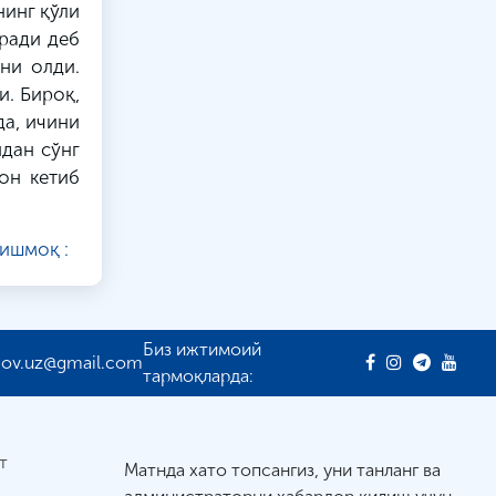
нинг қўли
еради деб
ни олди.
и. Бироқ,
да, ичини
дан сўнг
он кетиб
ишмоқ :
Биз ижтимоий
gov.uz@gmail.com
тармоқларда:
т
Матнда хато топсангиз, уни танланг ва