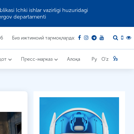
kasi Ichki ishlar vazirligi huzuridagi
ergov departamenti
66
Биз ижтимоий тармоқларда:
қот
Пресс-марказ
Алоқа
Ру
O'z
Ўз