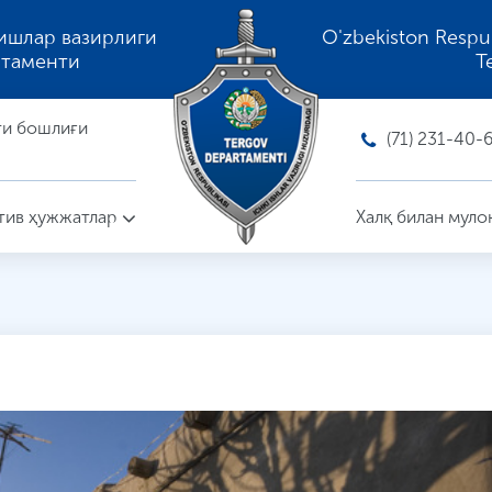
ишлар вазирлиги
O'zbekiston Respubli
ртаменти
T
ти бошлиғи
(71) 231-40-
ив ҳужжатлар
Халқ билан муло