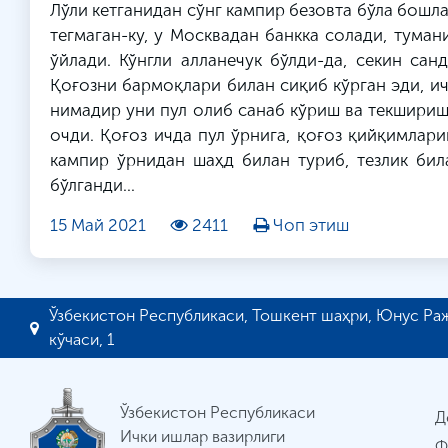
Лўли кетганидан сўнг кампир безовта бўла бошл
тегмаган-ку, у Москвадан банкка солади, тума
ўйлади. Кўнгли алланечук бўлди-да, секин сан
Қоғозни бармоқлари билан сиқиб кўрган эди, ич
нимадир уни пул олиб санаб кўриш ва текшириш
очди. Қоғоз ичда пул ўрнига, қоғоз қийқимла
кампир ўрнидан шаҳд билан туриб, тезлик била
бўлганди...
15 Май 2021
2411
Чоп этиш
Ўзбекистон Республикаси, Тошкент шаҳри, Юнус Ра
кўчаси, 1
Ўзбекистон Республикаси
Д
Ички ишлар вазирлиги
Ф