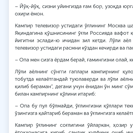
– Йўқ-йўқ, сизни уйингизда ғам бор, узоқда юрг
охири ёмон.
Кампир телевизор устидаги ўғлининг Москва шаҳ
Яқиндагина қўшнисининг ўғли Россияда вафот қ
йигитни эслади-ю ичидан зил кетди. Лўли аёл
телевизор устидаги расмни кўздан кечирди ва па
– Опа мен сизга ёрдам берай, ғамингизни олай, к
Лўли аёлнинг сўнгги гаплари кампирнинг қуло
тобутда келаётгандай туюлаверди ва лўли аёлни
қилиб бераман”, дегани учун ёнидан ўн минг сўм
билан кампирнинг қўлини итариб:
– Опа бу пул бўлмайди, ўғлингизни қўллари тек
ўзингизга қайтариб бераман ва ўғлингизга келаё
Кампир ўғлининг соғлигини ўйларкан, ҳозир 
ётоқхонасига кириб, сандиқ қулфини очиб ич