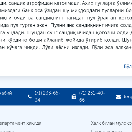
ади, сандиқ атрофидан кетолмади. Ахир пулларга ўғлим
нимиздаги банк эса ўзидан шу миқдордаги пулларни б
диқни очди ва сандиқнинг тагидан пул ўралган қоғоз
ида пул турган экан. Пулни яна сандиқнинг ичига солд
га ундади. Шундан сўнг сандиқ ичидан қоғозни олди-
рини кўрди-ю боши айланиб жойида ўтириб қолди. Шун
н кўчага чиқди. Лўли аёлни излади. Лўли эса аллқач
Бўл
жабий
(71) 233-65-
(71) 231-40-
ter
34
66
епартамент ҳақида
Халқ билан мулоқо
аолият
Пресс-марказ