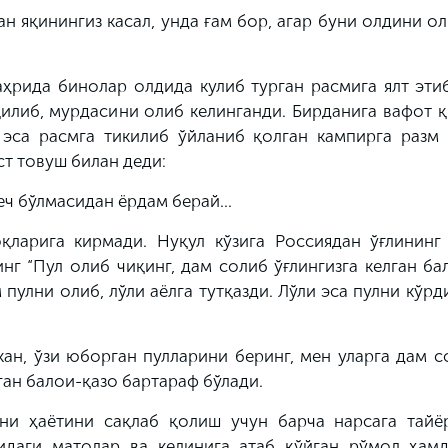
ан яқинингиз касал, унда ғам бор, агар буни олдини о
­ри­да бинолар олдида кулиб турган расмига ялт эти
илиб, мурдасини олиб келинганди. Бирданига вафот қ
 эса расмга тикилиб ўйланиб қолган кампирга разм 
ст товуш билан деди:
еч бўлмасидан ёрдам берай...
қ­ларига кирмади. Нуқул кўзига Россиядан ўғлининг
нг “Пул олиб чиқинг, дам солиб ўғлингизга келган б
 пулни олиб, лўли аёлга тутқазди. Лўли эса пулни кўрд
кан, ўзи юборган пулларини беринг, мен уларга дам с
тган балои-қазо бартараф бўлади.
уни ҳаётини сақлаб қолиш учун барча нарсага тайё
идаги матолар ва келинига атаб қўйган рўмол ҳам