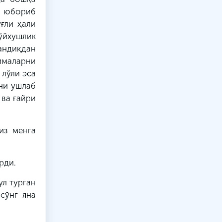
аб юбориб
ғли ҳали
ўйхушлик
андиқдан
нималарни
 лўли эса
ни ушлаб
 ва ғайри
из менга
рди.
ул турган
сўнг яна