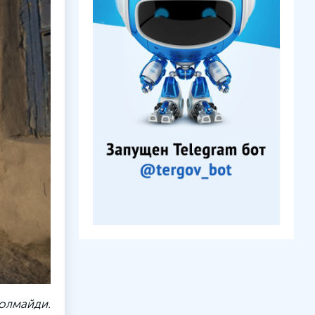
олмайди.