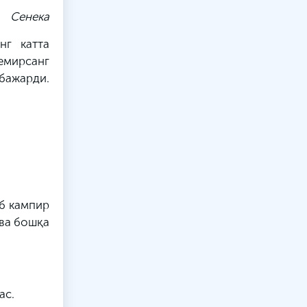
Сенека
нг катта
семирсанг
бажарди.
иб кампир
 ва бошқа
ас.