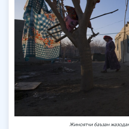
Жиноятчи баъзан жазодан