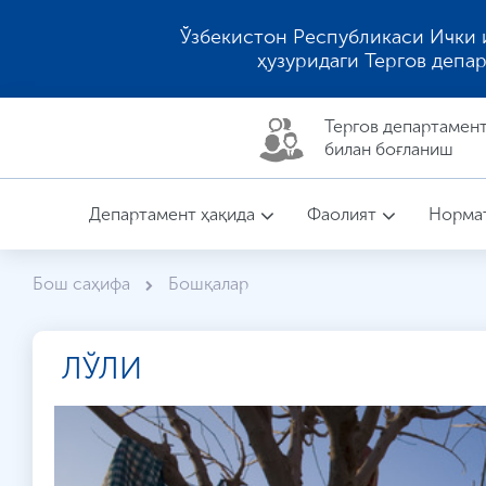
Ўзбекистон Республикаси Ички 
ҳузуридаги Тергов депа
Тергов департaмен
билан боғланиш
Департамент ҳақида
Фаолият
Нормат
Бош саҳифа
Бошқалар
ЛЎЛИ