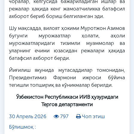
чоралар, келгусида бажариладиган ишлар ва
режалар ҳақида кенг жамоатчиликка батафсил
ахборот бериб бориш белгиланган эди.
Шу мақсадда, вилоят ҳокими Муротжон Азимов
бугунги мурожаатлар ҳолати, аҳоли
мурожаатларидаги тизимли муаммолар ва
уларнинг ечими юзасидан режалари ҳақида
батафсил ахборот берди.
Йиғилиш якунида мутасаддилар томонидан,
Президентимиз Фармони ижроси бўйича
тегишли топшириқ ва кўникмалар берилди.
Ўзбекистон Республикаси ИИВ ҳузуридаги
Тергов департаменти
30 Апрель 2026
797
Чоп этиш
Бўлишмоқ :