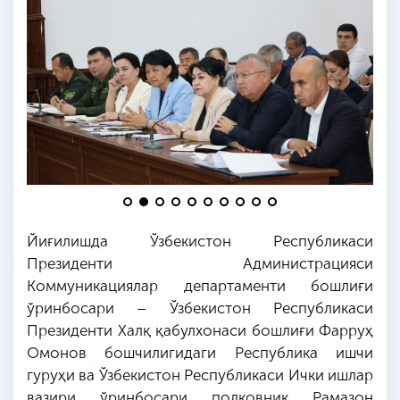
Йиғилишда Ўзбекистон Республикаси
Президенти Администрацияси
Коммуникациялар департаменти бошлиғи
ўринбосари – Ўзбекистон Республикаси
Президенти Халқ қабулхонаси бошлиғи Фарруҳ
Омонов бошчилигидаги Республика ишчи
гуруҳи ва Ўзбекистон Республикаси Ички ишлар
вазири ўринбосари полковник Рамазон