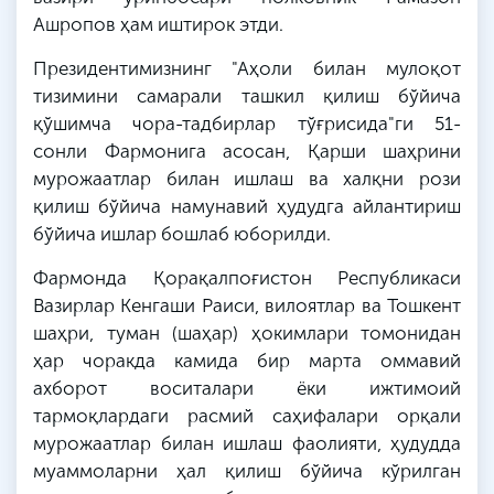
Ашропов ҳам иштирок этди.
Президентимизнинг "Аҳоли билан мулоқот
тизимини самарали ташкил қилиш бўйича
қўшимча чора-тадбирлар тўғрисида"ги 51-
сонли Фармонига асосан, Қарши шаҳрини
мурожаатлар билан ишлаш ва халқни рози
қилиш бўйича намунавий ҳудудга айлантириш
бўйича ишлар бошлаб юборилди.
Фармонда Қорақалпоғистон Республикаси
Вазирлар Кенгаши Раиси, вилоятлар ва Тошкент
шаҳри, туман (шаҳар) ҳокимлари томонидан
ҳар чоракда камида бир марта оммавий
ахборот воситалари ёки ижтимоий
тармоқлардаги расмий саҳифалари орқали
мурожаатлар билан ишлаш фаолияти, ҳудудда
муаммоларни ҳал қилиш бўйича кўрилган