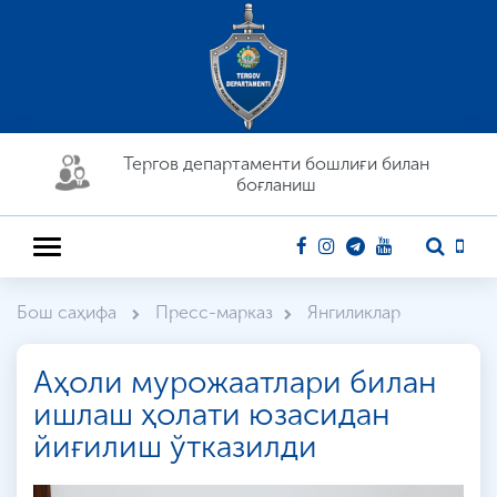
Тергов департaменти бошлиғи билан
боғланиш
Бош саҳифа
Пресс-марказ
Янгиликлар
Аҳоли мурожаатлари билан
ишлаш ҳолати юзасидан
йиғилиш ўтказилди