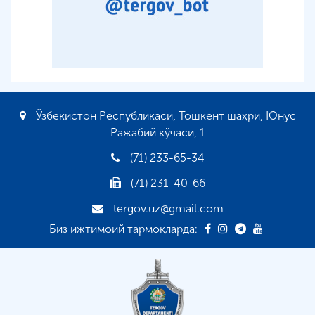
Ўзбекистон Республикаси, Тошкент шаҳри, Юнус
Ражабий кўчаси, 1
(71) 233-65-34
(71) 231-40-66
tergov.uz@gmail.com
Биз ижтимоий тармоқларда: