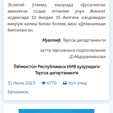
Эслатиб ўтамиз, юқорида кўрсатилган
жиноятни содир этганлик учун Жиноят
кодексида 10 йилдан 15 йилгача озодликдан
маҳрум қилиш билан боғлиқ жазо қўлланилиши
белгиланган.
Муаллиф:
Тергов департаменти
катта терговчиси подполковник
Д
.
Абдурахманова
Ўзбекистон Республикаси ИИВ ҳузуридаги
Тергов департаменти
31 Июль 2023
6770
Чоп этиш
Бўлишмоқ :