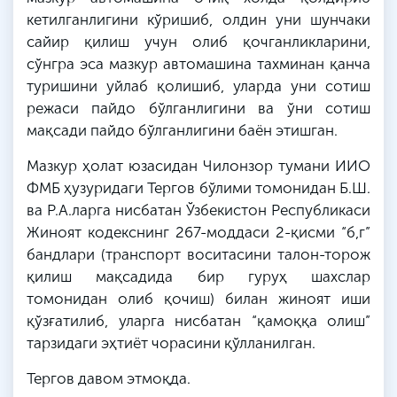
кетилганлигини кўришиб, олдин уни шунчаки
сайир
қилиш учун олиб қочганликларини,
сўнгра эса мазкур автомашина тахминан қанча
туришини уйлаб қолишиб, уларда уни сотиш
режаси пайдо бўлганлигини ва ўни сотиш
мақсади пайдо бўлганлигини баён
этишган
.
Мазкур ҳолат юзасидан Чилонзор тумани
ИИО
ФМБ
ҳузуридаги Тергов бўлими томонидан Б.
Ш
.
ва
Р
.А.
ларга
нисбатан Ўзбекистон Республикаси
Жиноят кодекснинг 267-моддаси 2-қисми “
б
,
г
”
бандлари (транспорт воситасини талон-торож
қилиш мақсадида бир гуруҳ шахслар
томонидан олиб қочиш) билан жиноят иши
қўзғатилиб, уларга нисбатан “қамоққа олиш”
тарзидаги эҳтиёт чорасини қўлланилган.
Тергов давом этмоқда.