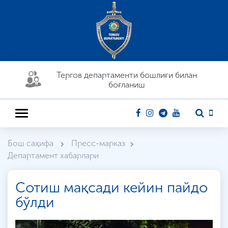
Тергов департaменти бошлиғи билан
боғланиш
Бош саҳифа
Пресс-марказ
Департамент хабарлари
Сотиш мақсади кейин пайдо
бўлди