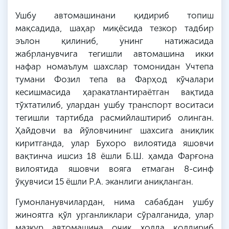
Ушбу автомашинани қидириб топиш
мақсадида, шаҳар миқёсида тезкор тадбир
эълон қилиниб, унинг натижасида
жабрланувчига тегишли автомашина икки
нафар номаълум шахслар томонидан Учтепа
тумани Фозил тепа ва Фарҳод кўчалари
кесишмасида ҳаракатлантираётган вақтида
тўхтатилиб, улардан ушбу транспорт воситаси
тегишли тартибда расмийлаштириб олинган.
Ҳайдовчи ва йўловчининг шахсига аниқлик
киритганда, улар Бухоро вилоятида яшовчи
вақтинча ишсиз 18 ёшли Б.
Ш
. ҳамда Фарғона
вилоятида яшовчи
вояга
етмаган 8-синф
ўқувчиси 15 ёшли
Р
.А.
эканлиги
аниқланган.
Гумонланувчилардан
, нима сабабдан ушбу
жиноятга қўл урганликлари сўралганида, улар
мазкур автомашина очиқ холда қолдириб