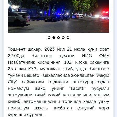
Тошкент шаҳар. 2023 йил 21 июль куни соат
22:00да Чилонзор тумани
ИИО
ФМБ
Навбатчилик қисмининг “102” қисқа рақамига
25 ёшли
Ю
.
З
. мурожаат этиб, унда Чилонзор
тумани
Бешёғоч
маҳалласида жойлашган “Magic
City” сайилгоҳи олдидаги автотураргоҳдан
номаълум шахс, унинг “Lacetti” русумли
автоуловни олиб қочиб кетганлигини маълум
қилиб, автомашинасини топишда ҳамда ушбу
номаълум шахсга нисбатан қонуний чора
кўришни сўраган.