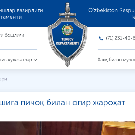
ишлар вазирлиги
O'zbekiston Respubli
ртаменти
T
ти бошлиғи
(71) 231-40-
ив ҳужжатлар
Халқ билан муло
ари
ишига пичоқ билан оғир жароҳат