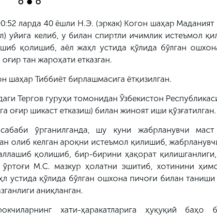
00:52 ларда 40 ёшли Н.Э. (эркак) Когон шаҳар Маданият
л) уйига келиб, у билан спиртли ичимлик истеъмол қи
шиб қолишиб, аёл жаҳл устида қўлида бўлган ошхон
 оғир тан жароҳати етказган.
он шаҳар Тиббиёт бирлашмасига ётқизилган.
даги Тергов гуруҳи томонидан Ўзбекистон Республика
а оғир шикаст етказиш) билан жиноят иши қўзғатилган.
сабаби ўрганилганда, шу куни жабрланувчи маст
лан олиб келган ароқни истеъмол қилишиб, жабрланув
жаллашиб қолишиб, бир-бирини ҳақорат қилишганлиги,
 ўртоғи М.С. мазкур ҳолатни эшитиб, хотинини ҳим
ҳл устида қўлида бўлган ошхона пичоғи билан таниши
зганлиги аниқланган.
окчиларнинг хати-ҳаракатларига ҳуқуқий баҳо 