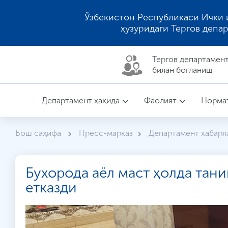
Ўзбекистон Республикаси Ички 
ҳузуридаги Тергов депа
Тергов департaмен
билан боғланиш
Департамент ҳақида
Фаолият
Нормат
Бош саҳифа
Пресс-марказ
Департамент хабарл
Бухорода аёл маст ҳолда тан
етказди