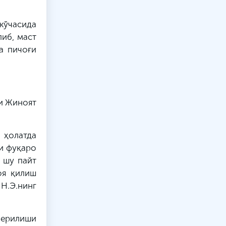
 кўчасида
либ, маст
а пичоғи
си Жиноят
 ҳолатда
чи фуқаро
 шу пайт
оя қилиш
 Н.Э.нинг
берилиши