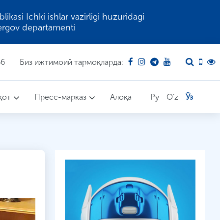
kasi Ichki ishlar vazirligi huzuridagi
ergov departamenti
66
Биз ижтимоий тармоқларда:
қот
Пресс-марказ
Алоқа
Ру
O'z
Ўз