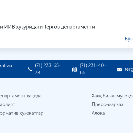
и ИИВ ҳузуридаги Тергов департаменти
Бўл
жабий
(71) 233-65-
(71) 231-40-
ter
34
66
епартамент ҳақида
Халқ билан мулоқо
аолият
Пресс-марказ
орматив ҳужжатлар
Алоқа