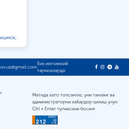
ишмоқ :
Биз ижтимоий
gov.uz@gmail.com
тармоқларда:
т
Матнда хато топсангиз, уни танланг ва
администраторни хабардор қилиш учун
Ctrl + Enter тугмасини босинг