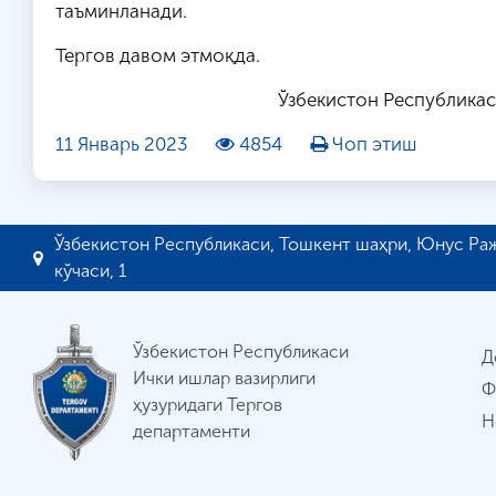
таъминланади.
Тергов давом этмоқда.
Ўзбекистон Республикас
11 Январь 2023
4854
Чоп этиш
Ўзбекистон Республикаси, Тошкент шаҳри, Юнус Ра
кўчаси, 1
Ўзбекистон Республикаси
Д
Ички ишлар вазирлиги
Ф
ҳузуридаги Тергов
Н
департаменти