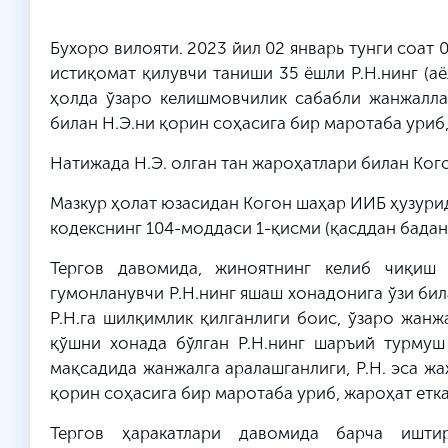
Бухоро вилояти. 2023 йил 02 январь тунги соат 
истиқомат қилувчи таниши 35 ёшли Р.Н.нинг (аё
ҳолда ўзаро келишмовчилик сабабли жанжалла
билан Н.Э.ни қорин соҳасига бир маротаба уриб,
Натижада Н.Э. олган тан жароҳатлари билан Ког
Мазкур ҳолат юзасидан Когон шаҳар ИИБ ҳузури
кодекснинг 104-моддаси 1-қисми (қасддан баданг
Тергов давомида, жиноятнинг келиб чиқиш 
гумонланувчи Р.Н.нинг яшаш хонадонига ўзи би
Р.Н.га шилқимлик қилганлиги боис, ўзаро жан
қўшни хонада бўлган Р.Н.нинг шаръий турмуш
мақсадида жанжалга аралашганлиги, Р.Н. эса жа
қорин соҳасига бир маротаба уриб, жароҳат етка
Тергов ҳаракатлари давомида барча иштир