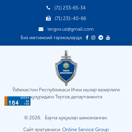
(71) 233-65-34
(71) 231-40-66
tergov.uz@gmail.com
Биз ижтимоий тармоқларда:
Ўзбекистон Республикаси Ички ишлар вазирлиги
ҳузуридаги Тергов департаменти
© 2026. Барча ҳуқуқлар ҳимояланган.
Сайт яратувчиси:
Online Service Group