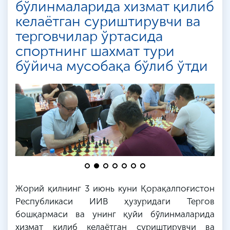
бўлинмаларида хизмат қилиб
келаётган суриштирувчи ва
терговчилар ўртасида
спортнинг шахмат тури
бўйича мусобақа бўлиб ўтди
Жорий қилнинг 3 июнь куни Қорақалпоғистон
Республикаси
ИИВ
ҳузуридаги Тергов
бошқармаси ва унинг қуйи бўлинмаларида
хизмат қилиб келаётган
суриштирувчи
ва