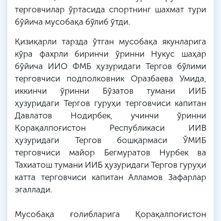
терговчилар ўртасида спортнинг шахмат тури
бўйича мусобақа бўлиб ўтди.
Қизиқарли тарзда ўтган мусобақа якунларига
кўра фахрли биринчи ўринни Нукус шаҳар
бўйича
ИИО
ФМБ
ҳузуридаги Тергов бўлими
терговчиси подполковник
Оразбаева
Умида
,
иккинчи ўринни
Бўзатов
тумани ИИБ
ҳузуридаги Тергов гуруҳи терговчиси капитан
Давлатов
Нодирбек
, учинчи ўринни
Қорақалпоғистон Республикаси
ИИВ
ҳузуридаги Тергов бошқармаси
ЎМИБ
терговчиси майор
Бегмуратов
Нурбек
ва
Тахиатош
тумани ИИБ ҳузуридаги Тергов гуруҳи
катта терговчиси капитан
Алламов
Зафарлар
эгаллади.
Мусобақа ғолибларига Қорақалпоғистон