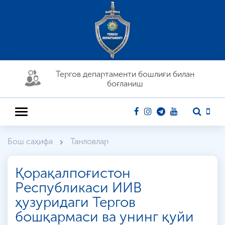
Тергов департaменти бошлиғи билан
боғланиш
Бош саҳифа
Танловлар
Қорақалпоғистон
Республикаси ИИВ
ҳузуридаги Тергов
бошқармаси ва унинг қуйи