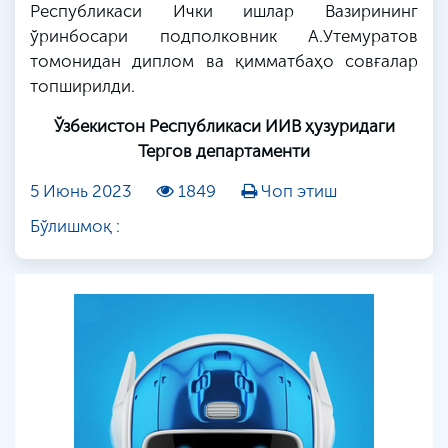
Республикаси Ички ишлар Вазирининг
ўринбосари подполковник А.
Утемуратов
томонидан диплом ва қимматбаҳо совғалар
топширилди.
Ўзбекистон Республикаси ИИВ ҳузуридаги
Тергов департаменти
5 Июнь 2023
1849
Чоп этиш
Бўлишмоқ :