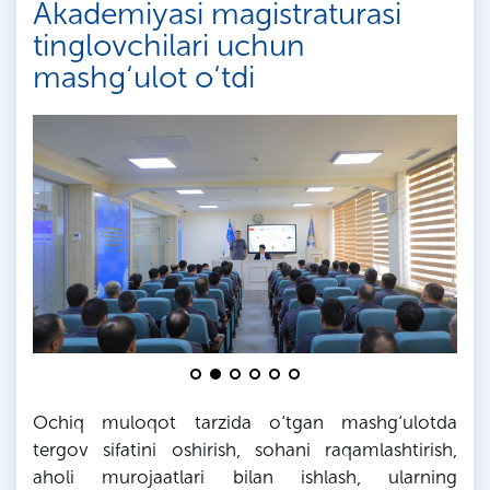
Аkademiyasi magistraturasi
tinglovchilari uchun
mashg‘ulot o‘tdi
Ochiq muloqot tarzida o‘tgan mashg‘ulotda
tergov sifatini oshirish, sohani raqamlashtirish,
aholi murojaatlari bilan ishlash, ularning