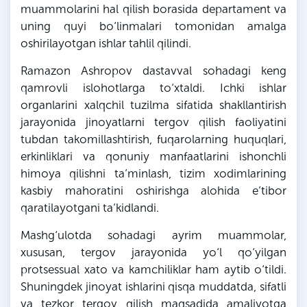
muammolarini hal qilish borasida departament va
uning quyi bo‘linmalari tomonidan amalga
oshirilayotgan ishlar tahlil qilindi.
Ramazon Ashropov dastavval sohadagi keng
qamrovli islohotlarga to‘xtaldi. Ichki ishlar
organlarini xalqchil tuzilma sifatida shakllantirish
jarayonida jinoyatlarni tergov qilish faoliyatini
tubdan takomillashtirish, fuqarolarning huquqlari,
erkinliklari va qonuniy manfaatlarini ishonchli
himoya qilishni ta’minlash, tizim xodimlarining
kasbiy mahoratini oshirishga alohida e’tibor
qaratilayotgani ta’kidlandi.
Mashg‘ulotda sohadagi ayrim muammolar,
xususan, tergov jarayonida yo‘l qo‘yilgan
protsessual xato va kamchiliklar ham aytib o‘tildi.
Shuningdek jinoyat ishlarini qisqa muddatda, sifatli
va tezkor tergov qilish maqsadida amaliyotga