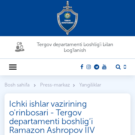
Tergov departamenti boshlig'i bilan
bog'lanish
Bosh sahifa
Press-markaz
Yangiliklar
Ichki ishlar vazirining
o'rinbosari - Tergov
departamenti boshlig‘i
Ramazon Ashropov IIV