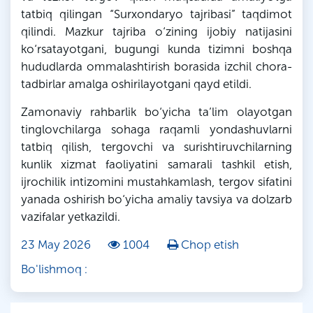
tatbiq qilingan “Surxondaryo tajribasi” taqdimot
qilindi. Mazkur tajriba o‘zining ijobiy natijasini
ko‘rsatayotgani, bugungi kunda tizimni boshqa
hududlarda ommalashtirish borasida izchil chora-
tadbirlar amalga oshirilayotgani qayd etildi.
Zamonaviy rahbarlik bo‘yicha ta’lim olayotgan
tinglovchilarga sohaga raqamli yondashuvlarni
tatbiq qilish, tergovchi va surishtiruvchilarning
kunlik xizmat faoliyatini samarali tashkil etish,
ijrochilik intizomini mustahkamlash, tergov sifatini
yanada oshirish bo‘yicha amaliy tavsiya va dolzarb
vazifalar yetkazildi.
23 May 2026
1004
Chop etish
Bo'lishmoq :