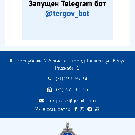
Республика Узбекистан, город Ташкент,ул. Юнус
Раджаби, 1.
(71) 233-65-34
(71) 231-40-66
tergov.uz@gmail.com
Мы в соц. сетях: