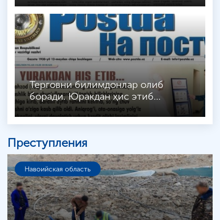
Терговни билимдонлар олиб
боради. Юракдан ҳис этиб…
Преступления
Навоийская область