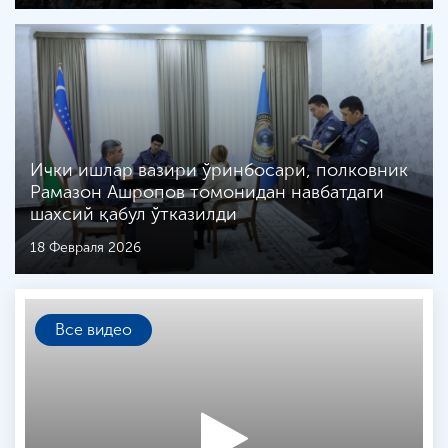
Ички ишлар вазири ўринбосари, полковник
Рамазон Ашропов томонидан навбатдаги
шахсий қабул ўтказилди
18 Февраля 2026
Все видео