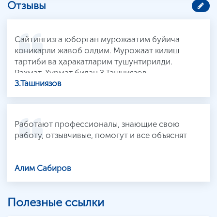
Отзывы
Cайтингизга юборган мурожаатим буйича
коникарли жавоб олдим. Мурожаат килиш
тартиби ва ҳаракатларим тушунтирилди.
Рахмат. Хурмат билан З.Ташниязов
З.Ташниязов
Работают профессионалы, знающие свою
работу, отзывчивые, помогут и все объяснят
Алим Сабиров
Полезные ссылки