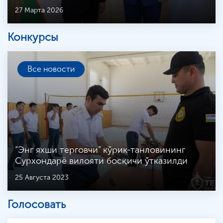
27 Марта 2026
Конкурсы
Все новости
“Энг яхши терговчи” кўрик-танловининг
Сурхондарё вилояти босқичи ўтказилди
25 Августа 2023
Голосовать