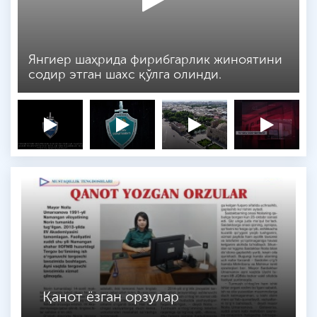
Янгиер шаҳрида фирибгарлик жиноятини
содир этган шахс қўлга олинди.
Қанот ёзган орзулар