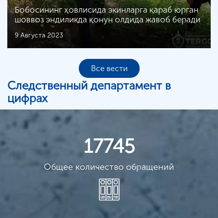
Бобосининг ҳовлисида экинларга қараб юрган
шоввоз эндиликда қонун олдида жавоб беради
9 Августа 2023
Все вести
Следственный департамент в
цифрах
17745
Общее количество обращений