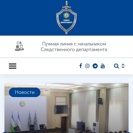
Прямая линия c начальником
Следственного департамента
Новости