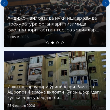
Андижон вилоятида ички ишлар ҳамда
прокуратура органлари тизимида
фаолият юритаётган тергов ходимлар…
4 Июня 2026
Ички ишлар вазири ўринбосари Рамазон
Ашропов Фарғона вилояти Қўқон шаҳридаги
кўп қаватли уйлардан би…
25 Февраля 2026