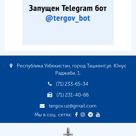
Республика Узбекистан, город Ташкент,ул. Юнус
Раджаби, 1.
(71) 233-65-34
(71) 231-40-66
tergov.uz@gmail.com
Мы в соц. сетях: