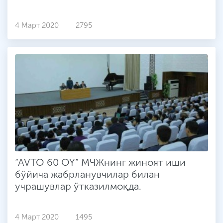
4 Март 2020
2795
“AVTO 60 OY” МЧЖнинг жиноят иши
бўйича жабрланувчилар билан
учрашувлар ўтказилмоқда.
4 Март 2020
1495