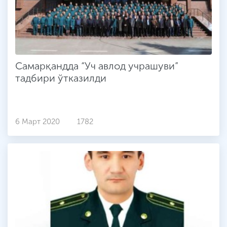
Самарқандда “Уч авлод учрашуви”
тадбири ўтказилди
6 Март 2020
1782