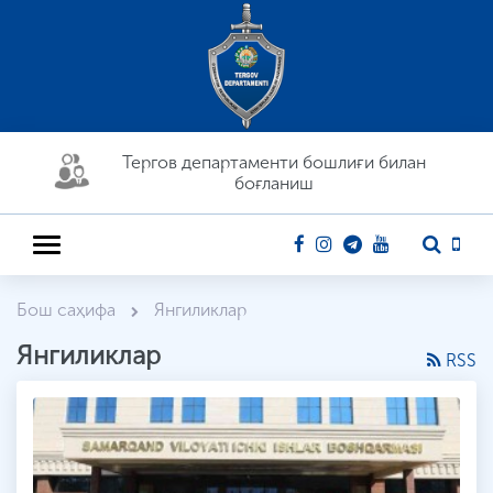
Тергов департaменти бошлиғи билан
боғланиш
Бош саҳифа
Янгиликлар
Янгиликлар
RSS