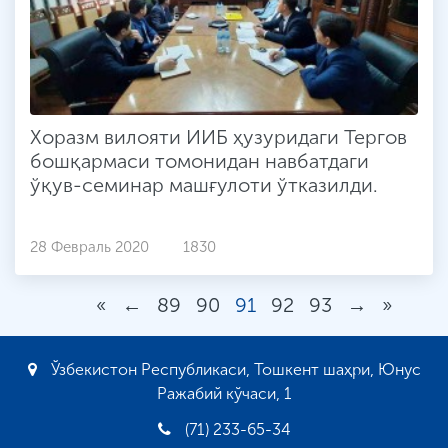
Хоразм вилояти ИИБ ҳузуридаги Тергов
бошқармаси томонидан навбатдаги
ўқув-семинар машғулоти ўтказилди.
28 Февраль 2020
1830
«
←
89
90
91
92
93
→
»
Ўзбекистон Республикаси, Тошкент шаҳри, Юнус
Ражабий кўчаси, 1
(71) 233-65-34