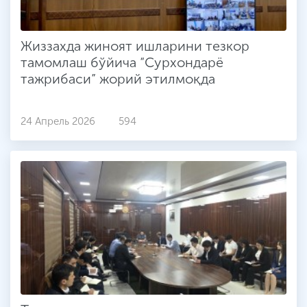
Жиззахда жиноят ишларини тезкор
тамомлаш бўйича “Сурхондарё
тажрибаси” жорий этилмоқда
24 Апрель 2026
594