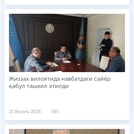
Жиззах вилоятида навбатдаги сайёр
қабул ташкил этилди
21 Апрель 2026
585