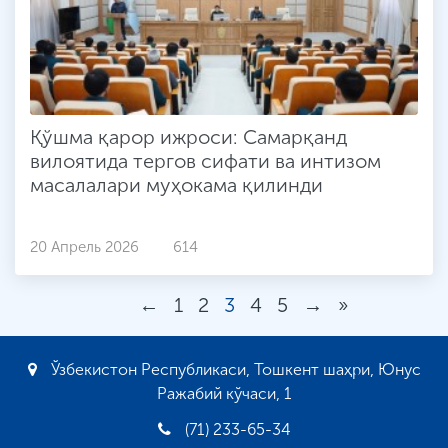
Қўшма қарор ижроси: Самарқанд
вилоятида тергов сифати ва интизом
масалалари муҳокама қилинди
20 Апрель 2026
614
←
1
2
3
4
5
→
»
Ўзбекистон Республикаси, Тошкент шаҳри, Юнус
Ражабий кўчаси, 1
(71) 233-65-34