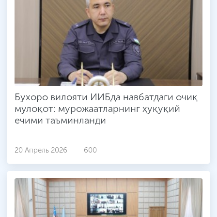
Бухоро вилояти ИИБда навбатдаги очиқ
мулоқот: мурожаатларнинг ҳуқуқий
ечими таъминланди
20 Апрель 2026
600