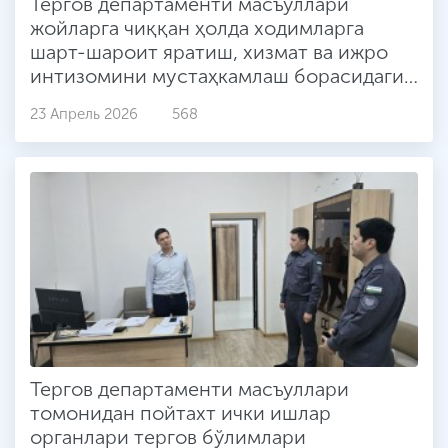
Тергов департаменти масъуллари
жойларга чиққан ҳолда ходимларга
шарт-шароит яратиш, хизмат ва ижро
интизомини мустаҳкамлаш борасидаги
ишларни ўрганмоқда.
23 Апрель 2026
568
Тергов департаменти масъуллари
томонидан пойтахт ички ишлар
органлари тергов бўлимлари