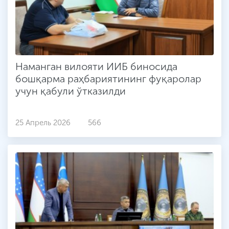
Наманган вилояти ИИБ биносида
бошқарма раҳбариятининг фуқаролар
учун қабули ўтказилди
25 Апрель 2026
566