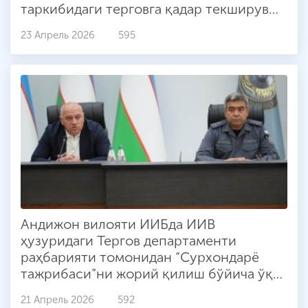
таркибидаги терговга қадар текширув
бўлинмалари фаолияти ўрганилиб,
23 Апрель 2026
595
амалий-услубий ёрдам кўрсатилмоқда.
Андижон вилояти ИИБда ИИВ
ҳузуридаги Тергов департаменти
раҳбарияти томонидан “Сурхондарё
тажрибаси”ни жорий қилиш бўйича ўқув
семинари ташкил этилди
21 Апрель 2026
592