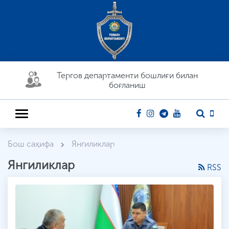
Тергов департaменти бошлиғи билан
боғланиш
Бош саҳифа
Янгиликлар
Янгиликлар
RSS