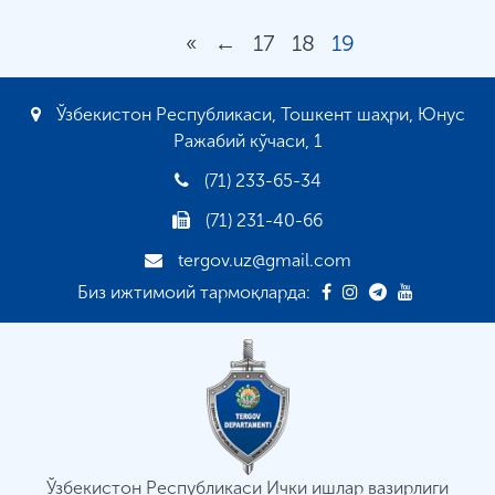
«
←
17
18
19
Ўзбекистон Республикаси, Тошкент шаҳри, Юнус
Ражабий кўчаси, 1
(71) 233-65-34
(71) 231-40-66
tergov.uz@gmail.com
Биз ижтимоий тармоқларда:
Ўзбекистон Республикаси Ички ишлар вазирлиги