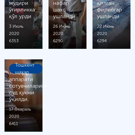
мудири
нафар
қилган
ўғирликка
шахс
фирибгар
қўл урди
ушланди
ушланди
3 Июль
26 Июнь
22 Июнь
2020
2020
2020
6353
6290
6294
Тошкент
Телефон
шаҳар
аппарати
сотувчиларига
суд ҳукми
ўқилди.
17 Февраль
2020
6411