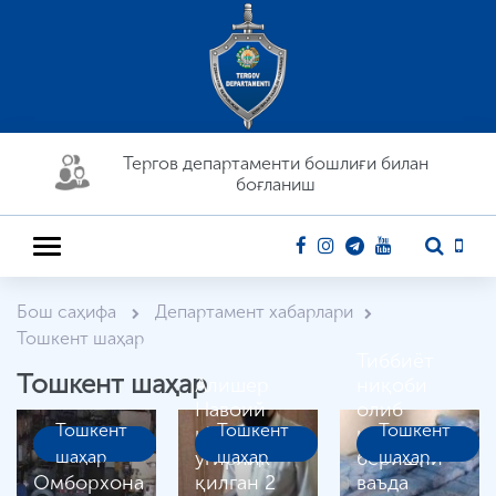
Тергов департaменти бошлиғи билан
боғланиш
Бош саҳифа
Департамент хабарлари
Тошкент шаҳар
Тиббиёт
Тошкент шаҳар
Алишер
ниқоби
Навоий
олиб
Тошкент
Тошкент
Тошкент
кўчасида
келиб
шаҳар
ўғирлик
шаҳар
беришни
шаҳар
Омборхона
қилган 2
ваъда