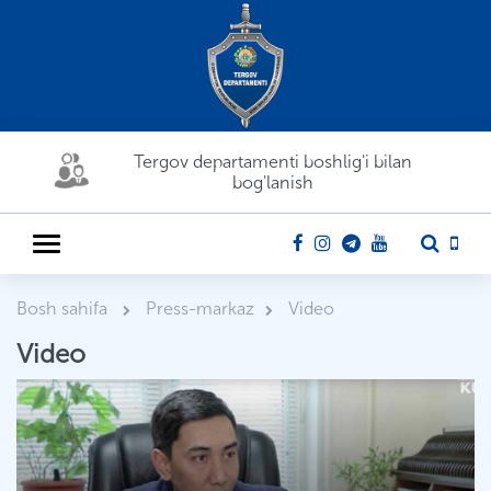
Tergov departamenti boshlig'i bilan
bog'lanish
Bosh sahifa
Press-markaz
Video
Video