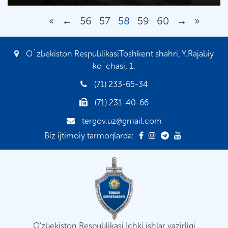
«
←
56
57
58
59
60
→
»
O`zbekiston RespublikasiToshkent shahri, Y.Rajabiy
ko`chasi, 1.
(71) 233-65-34
(71) 231-40-66
tergov.uz@gmail.com
Biz ijtimoiy tarmoqlarda:
O'zbekiston Respublikasi Ichki ishlar vazirligi