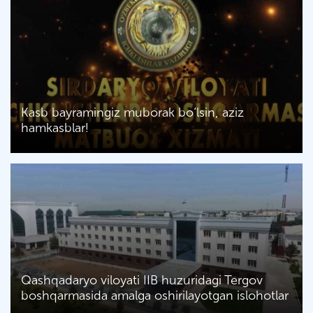
Kasb bayramingiz muborak bo‘lsin, aziz
hamkasblar!
Qashqadaryo viloyati IIB huzuridagi Tergov
boshqarmasida amalga oshirilayotgan islohotlar