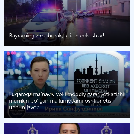
Bayramingiz muborak, aziz hamkasblar!
Fuqaroga ma’naviy yoki moddiy zarar yetkazishi
mumkin bo‘lgan ma’lumotlarni oshkor etish
uchun javob…