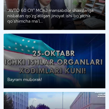
“AVTO 60 OY” MChJ mansabdor shaxslariga
nisbatan qo‘zg‘atilgan jinoyat ishi bo‘yicha
qo‘shimcha ma’l…
Bayram muborak!