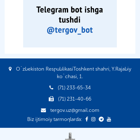
O`zbekiston RespublikasiToshkent shahri, Y.Rajabiy
ko`chasi, 1.
(71) 233-65-34
(71) 231-40-66
tergov.uz@gmail.com
Biz ijtimoiy tarmoqlarda: