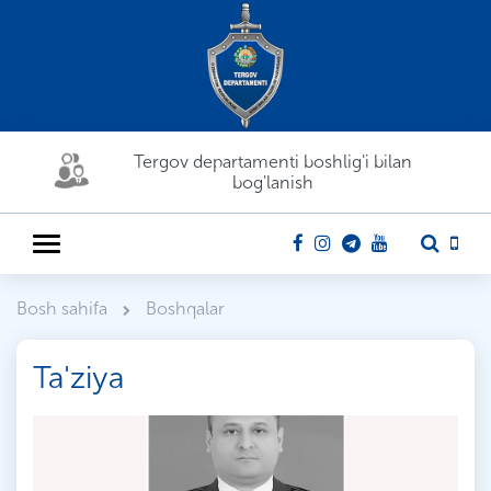
Tergov departamenti boshlig'i bilan
bog'lanish
Bosh sahifa
Boshqalar
Ta'ziya