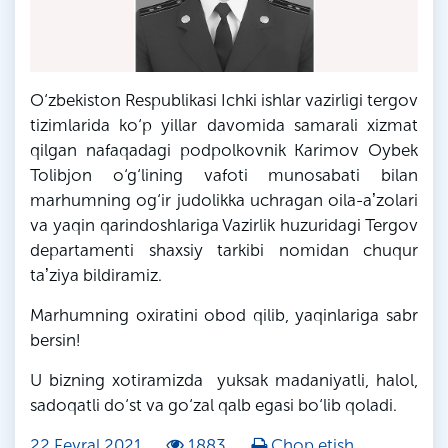
O‘zbekiston Respublikasi Ichki ishlar vazirligi tergov
tizimlarida ko‘p yillar davomida samarali xizmat
qilgan nafaqadagi podpolkovnik Karimov Oybek
Tolibjon o‘g‘lining vafoti munosabati bilan
marhumning og‘ir judolikka uchragan oila-aʼzolari
va yaqin qarindoshlariga Vazirlik huzuridagi Tergov
departamenti shaxsiy tarkibi nomidan chuqur
taʼziya bildiramiz.
Marhumning oxiratini obod qilib, yaqinlariga sabr
bersin!
U bizning xotiramizda yuksak madaniyatli, halol,
sadoqatli do‘st va go‘zal qalb egasi bo‘lib qoladi.
22 Fevral 2021
1883
Chop etish