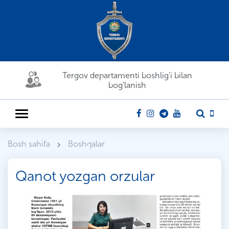
Tergov departamenti boshlig'i bilan
bog'lanish
Bosh sahifa
Boshqalar
Qanot yozgan orzular