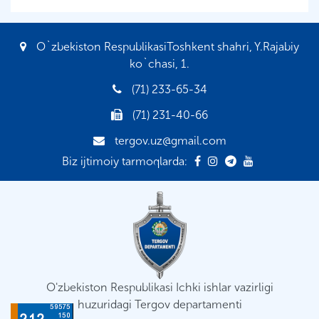
O`zbekiston RespublikasiToshkent shahri, Y.Rajabiy
ko`chasi, 1.
(71) 233-65-34
(71) 231-40-66
tergov.uz@gmail.com
Biz ijtimoiy tarmoqlarda:
O'zbekiston Respublikasi Ichki ishlar vazirligi
huzuridagi Tergov departamenti