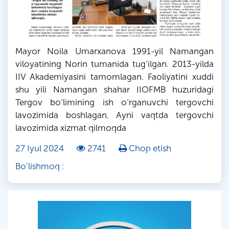
Mayor Noila Umarxanova 1991-yil Namangan
viloyatining Norin tumanida tug‘ilgan. 2013-yilda
IIV Akademiyasini tamomlagan. Faoliyatini xuddi
shu yili Namangan shahar IIOFMB huzuridagi
Tergov bo‘limining ish o‘rganuvchi tergovchi
lavozimida boshlagan. Ayni vaqtda tergovchi
lavozimida xizmat qilmoqda
27 Iyul 2024
2741
Chop etish
Bo'lishmoq :