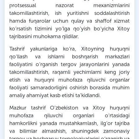
protsessual nazorat mexanizmlarini
takomillashtirish, ish yuritishni soddalashtirish
hamda fuqarolar uchun qulay va shaffof xizmat
ko‘rsatish tizimini yo‘lga qo‘yish bo‘yicha Xitoy
tajribasini muhokama qildilar.
Tashrif yakunlariga ko‘ra, Xitoyning huquqni
qo‘llash va ishlarni boshqarish markazlari
faoliyatini o‘rganish tergov jarayonlarini yanada
takomillashtirish, raqamli yechimlarni keng joriy
etish va huquqni muhofaza qiluvchi organlar
faoliyati samaradorligini oshirish borasida muhim
amaliy ahamiyat kasb etishi ta’kidlandi.
Mazkur tashrif O‘zbekiston va Xitoy huquqni
muhofaza qiluvchi organlari o‘rtasidagi
hamkorlikni yanada mustahkamlash, ilg‘or tajriba
va bilimlar almashish, shuningdek zamonaviy
tergov va boshqaruv texnologiyalarini o‘rganish va