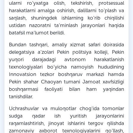
ularni ro‘yxatga olish, tekshirish, protsessual
harakatlarni amalga oshirish, dalillarni to‘plash va
saqlash, shuningdek ishlarning ko‘rib chiqilishi
ustidan nazoratni ta’minlash jarayonlari haqida
batafsil ma’lumot berildi.
Bundan tashqari, amaliy xizmat safari doirasida
delegatsiya a’zolari Pekin politsiya kolleji, Pekin
yuqori darajadagi avtonom harakatlanish
texnologiyalari bo‘yicha namoyish hududining
Innovatsion tezkor boshqaruv markazi hamda
Pekin shahar Chaoyan tumani Jamoat xavfsizligi
boshqarmasi faoliyati bilan ham yaqindan
tanishdilar.
Uchrashuvlar va muloqotlar chog‘ida tomonlar
sudga qadar ish yuritish jarayonlarini
raqamlashtirish, jinoyat ishlarini tergov qilishda
zamonaviy axborot texnologiyalarini qo‘llash,