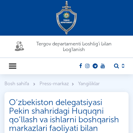
Tergov departamenti boshlig'i bilan
bog'lanish
Bosh sahifa
Press-markaz
Yangiliklar
O‘zbekiston delegatsiyasi
Pekin shahridagi Huquqni
qo‘llash va ishlarni boshqarish
markazlari faoliyati bilan