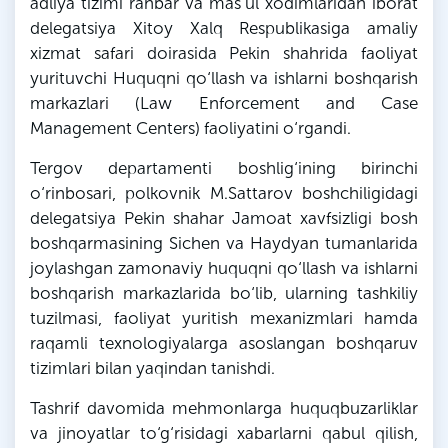
adliya tizimi rahbar va mas’ul xodimlaridan iborat
delegatsiya Xitoy Xalq Respublikasiga amaliy
xizmat safari doirasida Pekin shahrida faoliyat
yurituvchi Huquqni qo‘llash va ishlarni boshqarish
markazlari (Law Enforcement and Case
Management Centers) faoliyatini o‘rgandi.
Tergov departamenti boshlig‘ining birinchi
o‘rinbosari, polkovnik M.Sattarov boshchiligidagi
delegatsiya Pekin shahar Jamoat xavfsizligi bosh
boshqarmasining Sichen va Haydyan tumanlarida
joylashgan zamonaviy huquqni qo‘llash va ishlarni
boshqarish markazlarida bo‘lib, ularning tashkiliy
tuzilmasi, faoliyat yuritish mexanizmlari hamda
raqamli texnologiyalarga asoslangan boshqaruv
tizimlari bilan yaqindan tanishdi.
Tashrif davomida mehmonlarga huquqbuzarliklar
va jinoyatlar to‘g‘risidagi xabarlarni qabul qilish,