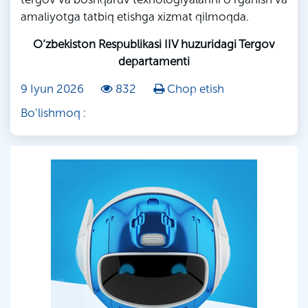
amaliyotga tatbiq etishga xizmat qilmoqda.
O‘zbekiston Respublikasi IIV huzuridagi Tergov
departamenti
9 Iyun 2026
832
Chop etish
Bo'lishmoq :