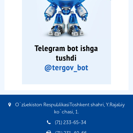
O`zbekiston RespublikasiToshkent shahri, Y.Rajabiy
ko`chasi, 1.
(71) 233-65-34