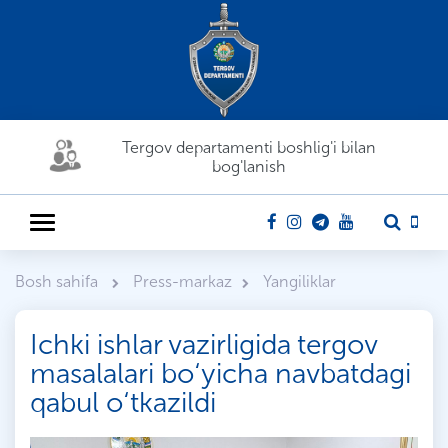
Tergov departamenti boshlig'i bilan
bog'lanish
Bosh sahifa
Press-markaz
Yangiliklar
Ichki ishlar vazirligida tergov
masalalari bo‘yicha navbatdagi
qabul o‘tkazildi