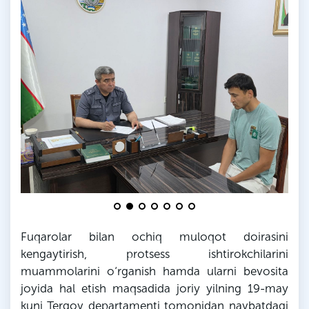
Fuqarolar bilan ochiq muloqot doirasini
kengaytirish, protsess ishtirokchilarini
muammolarini o‘rganish hamda ularni bevosita
joyida hal etish maqsadida joriy yilning 19-may
kuni Tergov departamenti tomonidan navbatdagi