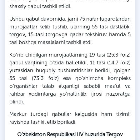
shaxsiy qabul tashkil etildi.
Ushbu qabul davomida, jami 75 nafar fuqarolardan
murojaatlar kelib tushib, ularning 55 tasi dastlabki
tergov, 15 tasi tergovga qadar tekshiruv hamda 5
tasi boshqa masalalarni tashkil etdi.
Ko‘rib chiqilgan murojaatlarning 19 tasi (25.3 foiz)
qabul vaqtining o‘zida hal etildi, 11 tasi (14,7 foiz)
yuzasidan huquqiy tushuntirishlar berildi, qolgan
55 tasi (73.3 foiz) esa qo‘shimcha kompleks
o‘rganishlar talab etganligi sababli mas’ul va
rahbar xodimlarga yo‘naltirilib, ijrosi nazoratga
olindi.
Mazkur turdagi qabullar kelgusida ham tizimli
ravishda tashkil etib boriladi.
O‘zbekiston Respublikasi IIV huzurida Tergov