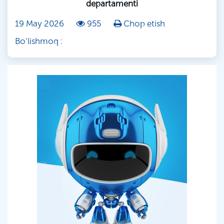
departamenti
19 May 2026
955
Chop etish
Bo'lishmoq :