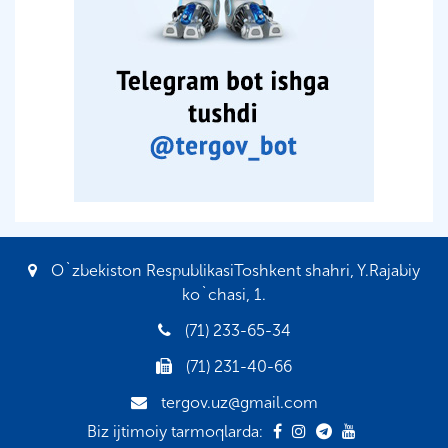
O`zbekiston RespublikasiToshkent shahri, Y.Rajabiy
ko`chasi, 1.
(71) 233-65-34
(71) 231-40-66
tergov.uz@gmail.com
Biz ijtimoiy tarmoqlarda: