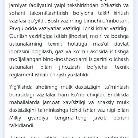
jamiyat faoliyatini yalpi tekshirishdan o‘tkazish va
sohani takomillashtirish bo‘yicha taklif kiritish
vazifasi qo‘yildi. Bosh vazirning birinchi o‘rinbosari,
Favqulodda vaziyatlar vazirligi, Ichki ishlar vazirligi,
Qurilish vazirligiga isitish jihozlari, mo‘ri va boshqa
uskunalarning texnik holatiga mas’ul davlat
idorasini belgilash, gaz va ko‘mir asosida isitishga
mo‘ljallangan bino-inoshootlarni is gazini o‘lchash
uskunalari bilan jihozlash bo‘yicha texnik
reglament ishlab chiqish yuklatildi.
Yig‘ilishda aholining mulk daxlsizligini ta’minlash
borasidagi vazifalar ham ko‘rib chiqildi. Endilikda
mahallalarda jamoat xavfsizligi va shaxsiy mulk
daxlsizligini ta’minlashga Ichki ishlar vazirligi bilan
Milliy gvardiya tengma-teng javob berishi
ta’kidlandi.
Jazoni ijro etish muassasalarida mehnatga