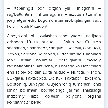
– Xabaringiz bor, o‘tgan yili “ishlaganni –
rag‘batlantirish, ishlamaganni – jazolash tizimi”ni
joriy etgan edik. Bugun uni sarhisob qiladigan vaqt
keldi, – dedi Prezident.
Jinoyatchilikni jilovlashda eng yuqori natijaga
erishgan 10 ta hudud – Shirin va Guliston
shaharlari, Shahrisabz, Yangiyo‘l, Kegeyli, Qonliko‘l,
Xovos, Sardoba, Mirobod, O‘rtachirchiq tumanlari
ichki ishlar bo‘limlari boshliqlarini moddiy
rag‘batlantirish, aksincha, bu borada ko‘rsatkichlari
eng salbiy bo‘lgan 10 ta hudud – Nurota, Nishon,
Ellikqal’a, Paxtaobod, Do‘stlik, Paxtakor, Izboskan,
Bo‘stonliq, Buvayda, Quyichirchiq tumanlari ichki
ishlar bo‘limlari boshliqlariga jarima shaklidagi
intizomiy jazo qo‘llash bo‘yicha tegishli
ko‘rsatmalar berildi.