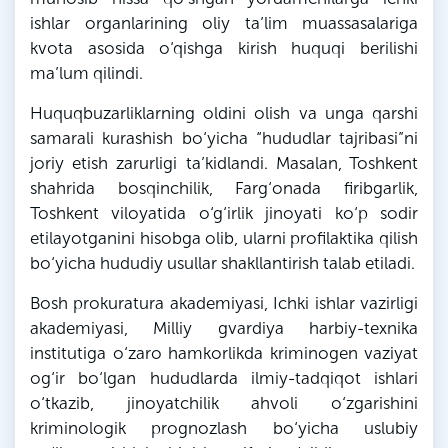
ishlar organlarining oliy ta’lim muassasalariga
kvota asosida o‘qishga kirish huquqi berilishi
ma’lum qilindi.
Huquqbuzarliklarning oldini olish va unga qarshi
samarali kurashish bo‘yicha “hududlar tajribasi”ni
joriy etish zarurligi ta’kidlandi. Masalan, Toshkent
shahrida bosqinchilik, Farg‘onada firibgarlik,
Toshkent viloyatida o‘g‘irlik jinoyati ko‘p sodir
etilayotganini hisobga olib, ularni profilaktika qilish
bo‘yicha hududiy usullar shakllantirish talab etiladi.
Bosh prokuratura akademiyasi, Ichki ishlar vazirligi
akademiyasi, Milliy gvardiya harbiy-texnika
institutiga o‘zaro hamkorlikda kriminogen vaziyat
og‘ir bo‘lgan hududlarda ilmiy-tadqiqot ishlari
o‘tkazib, jinoyatchilik ahvoli o‘zgarishini
kriminologik prognozlash bo‘yicha uslubiy