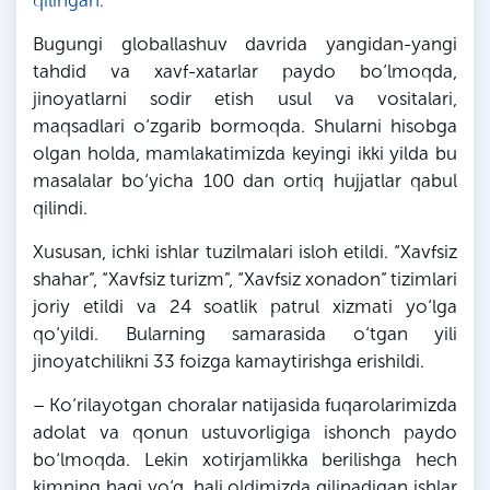
qilingan.
Bugungi globallashuv davrida yangidan-yangi
tahdid va xavf-xatarlar paydo bo‘lmoqda,
jinoyatlarni sodir etish usul va vositalari,
maqsadlari o‘zgarib bormoqda. Shularni hisobga
olgan holda, mamlakatimizda keyingi ikki yilda bu
masalalar bo‘yicha 100 dan ortiq hujjatlar qabul
qilindi.
Xususan, ichki ishlar tuzilmalari isloh etildi. “Xavfsiz
shahar”, “Xavfsiz turizm”, “Xavfsiz xonadon” tizimlari
joriy etildi va 24 soatlik patrul xizmati yo‘lga
qo‘yildi. Bularning samarasida o‘tgan yili
jinoyatchilikni 33 foizga kamaytirishga erishildi.
– Ko‘rilayotgan choralar natijasida fuqarolarimizda
adolat va qonun ustuvorligiga ishonch paydo
bo‘lmoqda. Lekin xotirjamlikka berilishga hech
kimning haqi yo‘q, hali oldimizda qilinadigan ishlar