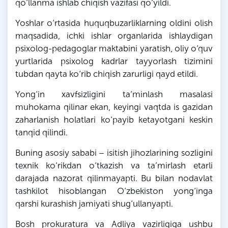
qo‘llanma ishlab chiqish vazifasi qo‘yildi.
Yoshlar o‘rtasida huquqbuzarliklarning oldini olish
maqsadida, ichki ishlar organlarida ishlaydigan
psixolog-pedagoglar maktabini yaratish, oliy o‘quv
yurtlarida psixolog kadrlar tayyorlash tizimini
tubdan qayta ko‘rib chiqish zarurligi qayd etildi.
Yong‘in xavfsizligini ta’minlash masalasi
muhokama qilinar ekan, keyingi vaqtda is gazidan
zaharlanish holatlari ko‘payib ketayotgani keskin
tanqid qilindi.
Buning asosiy sababi – isitish jihozlarining sozligini
texnik ko‘rikdan o‘tkazish va ta’mirlash etarli
darajada nazorat qilinmayapti. Bu bilan nodavlat
tashkilot hisoblangan O‘zbekiston yong‘inga
qarshi kurashish jamiyati shug‘ullanyapti.
Bosh prokuratura va Adliya vazirligiga ushbu