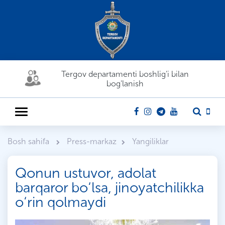
Tergov departamenti boshlig'i bilan
bog'lanish
Bosh sahifa
Press-markaz
Yangiliklar
Qonun ustuvor, adolat
barqaror bo‘lsa, jinoyatchilikka
o‘rin qolmaydi