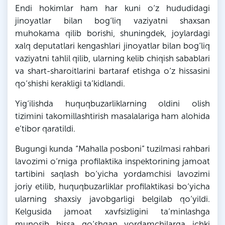
Endi hokimlar ham har kuni o‘z hududidagi
jinoyatlar bilan bog‘liq vaziyatni shaxsan
muhokama qilib borishi, shuningdek, joylardagi
xalq deputatlari kengashlari jinoyatlar bilan bog‘liq
vaziyatni tahlil qilib, ularning kelib chiqish sabablari
va shart-sharoitlarini bartaraf etishga o‘z hissasini
qo‘shishi kerakligi ta’kidlandi.
Yig‘ilishda huquqbuzarliklarning oldini olish
tizimini takomillashtirish masalalariga ham alohida
e’tibor qaratildi.
Bugungi kunda “Mahalla posboni” tuzilmasi rahbari
lavozimi o‘rniga profilaktika inspektorining jamoat
tartibini saqlash bo‘yicha yordamchisi lavozimi
joriy etilib, huquqbuzarliklar profilaktikasi bo‘yicha
ularning shaxsiy javobgarligi belgilab qo‘yildi.
Kelgusida jamoat xavfsizligini ta’minlashga
munosib hissa qo‘shgan yordamchilarga ichki