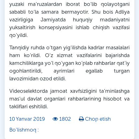
yuzaki ma’ruzalardan iborat bo‘lib qolayotgani
sababli to‘la samara bermayotir. Shu bois Adliya
vazirligiga Jamiyatda huquqiy madaniyatni
yuksaltirish konsepsiyasini ishlab chiqish vazifasi
qo‘yildi.
Tanqidiy ruhda o‘tgan yig‘ilishda kadrlar masalalari
ham ko‘rildi. O‘z xizmat vazifalarini bajarishda
kamchiliklarga yo‘l qo‘ygan ko‘plab rahbarlar qat’iy
ogohlantirildi, ayrimlari egallab turgan
lavozimidan ozod etildi.
Videoselektorda jamoat xavfsizligini ta’minlashga
mas’ul davlat organlari rahbarlarining hisobot va
takliflari eshitildi.
10 Yanvar 2019
1802
Chop etish
Bo'lishmoq :