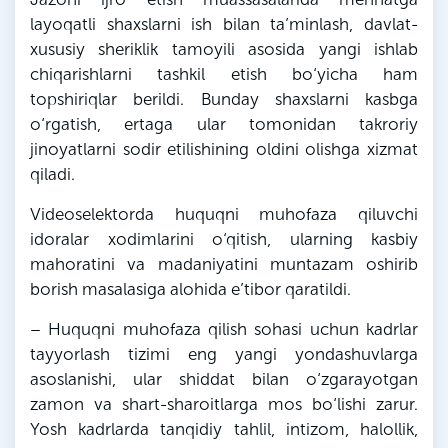
layoqatli shaxslarni ish bilan ta’minlash, davlat-
xususiy sheriklik tamoyili asosida yangi ishlab
chiqarishlarni tashkil etish bo‘yicha ham
topshiriqlar berildi. Bunday shaxslarni kasbga
o‘rgatish, ertaga ular tomonidan takroriy
jinoyatlarni sodir etilishining oldini olishga xizmat
qiladi.
Videoselektorda huquqni muhofaza qiluvchi
idoralar xodimlarini o‘qitish, ularning kasbiy
mahoratini va madaniyatini muntazam oshirib
borish masalasiga alohida e’tibor qaratildi.
– Huquqni muhofaza qilish sohasi uchun kadrlar
tayyorlash tizimi eng yangi yondashuvlarga
asoslanishi, ular shiddat bilan o‘zgarayotgan
zamon va shart-sharoitlarga mos bo‘lishi zarur.
Yosh kadrlarda tanqidiy tahlil, intizom, halollik,