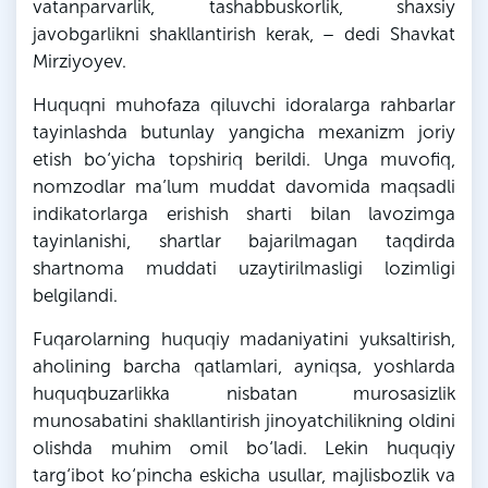
vatanparvarlik, tashabbuskorlik, shaxsiy
javobgarlikni shakllantirish kerak, – dedi Shavkat
Mirziyoyev.
Huquqni muhofaza qiluvchi idoralarga rahbarlar
tayinlashda butunlay yangicha mexanizm joriy
etish bo‘yicha topshiriq berildi. Unga muvofiq,
nomzodlar ma’lum muddat davomida maqsadli
indikatorlarga erishish sharti bilan lavozimga
tayinlanishi, shartlar bajarilmagan taqdirda
shartnoma muddati uzaytirilmasligi lozimligi
belgilandi.
Fuqarolarning huquqiy madaniyatini yuksaltirish,
aholining barcha qatlamlari, ayniqsa, yoshlarda
huquqbuzarlikka nisbatan murosasizlik
munosabatini shakllantirish jinoyatchilikning oldini
olishda muhim omil bo‘ladi. Lekin huquqiy
targ‘ibot ko‘pincha eskicha usullar, majlisbozlik va