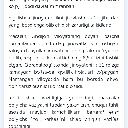
ko‘p, – dedi davlatimiz rahbari.
Yig‘ilishda jinoyatchilikni jilovlashni sifat jihatdan
yangi bosqichga olib chiqish zarurligi ta’kidlandi.
Masalan, Andijon viloyatining deyarli barcha
tumanlarida og‘ir turdagi jinoyatlar soni oshgan.
Viloyatda ayollar jinoyatchiligining salmog‘i yuqori
bo‘lib, respublika ko‘rsatkichining 8,5 foizini tashkil
etgan. Qoraqalpog‘istonda jinoyatchilik 31 foizga
kamaygan bo‘lsa-da, qotillik holatlari ko‘paygan.
Namangan viloyatida ham bu borada ahvol
qoniqarsiz ekanligi ko‘rsatib o‘tildi.
Ichki ishlar vazirligiga yuqoridagi masalalar
bo‘yicha vaziyatni tubdan yaxshilash, chuqur tahlil
asosida mavjud kamchiliklarni bartaraf etish
bo‘yicha “Yo‘l xaritasi”ni ishlab chiqish vazifasi
topshirildi.