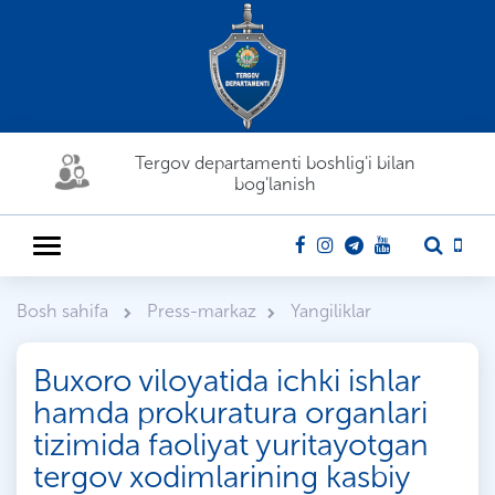
Tergov departamenti boshlig'i bilan
bog'lanish
Bosh sahifa
Press-markaz
Yangiliklar
Buxoro viloyatida ichki ishlar
hamda prokuratura organlari
tizimida faoliyat yuritayotgan
tergov xodimlarining kasbiy