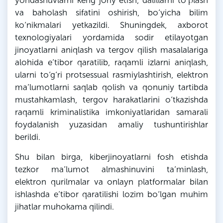
va baholash sifatini oshirish, bo‘yicha bilim
ko‘nikmalari yetkazildi. Shuningdek, axborot
texnologiyalari yordamida sodir etilayotgan
jinoyatlarni aniqlash va tergov qilish masalalariga
alohida e’tibor qaratilib, raqamli izlarni aniqlash,
ularni to‘g‘ri protsessual rasmiylashtirish, elektron
ma’lumotlarni saqlab qolish va qonuniy tartibda
mustahkamlash, tergov harakatlarini o‘tkazishda
raqamli kriminalistika imkoniyatlaridan samarali
foydalanish yuzasidan amaliy tushuntirishlar
berildi.
Shu bilan birga, kiberjinoyatlarni fosh etishda
tezkor ma’lumot almashinuvini ta’minlash,
elektron qurilmalar va onlayn platformalar bilan
ishlashda e’tibor qaratilishi lozim bo‘lgan muhim
jihatlar muhokama qilindi.