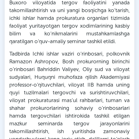
Buxoro viloyatida tergov faoliyatini yanada
takomillashtirish va uni yangi bosqichga ko‘tarish,
ichki ishlar hamda prokuratura organlari tizimida
faoliyat yuritayotgan tergov xodimlarining kasbiy
bilim va ko‘nikmalarini mustahkamlashga
qaratilgan o‘quv-amaliy seminar tashkil etildi.
Tadbirda Ichki ishlar vaziri o‘rinbosari, polkovnik
Ramazon Ashropov, Bosh prokurorning birinchi
o‘rinbosari Bahriddin Valiyev, Oliy sud va viloyat
sudyalari, Huquqni muhofaza qilish Akademiyasi
professor-o‘qituvchilari, viloyat IIB hamda uning
quyi tuzilmalari tergovchi va surishtiruvchilari,
viloyat prokuraturasi mas’ul rahbarlari, tuman va
shahar prokurorlarining sohaviy o‘rinbosarlari
hamda tergovchilari ishtirokida tashkil etilgan
mazkur seminarda tergov jarayonlarini
takomillashtirish, ish yuritishda zamonaviy
yondashuvlarni keng joriy etish, dalillarni to‘plash