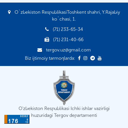
O`zbekiston RespublikasiToshkent shahri, Y.Rajabiy
ko`chasi, 1.
(71) 233-65-34
(71) 231-40-66
tergov.uz@gmail.com
Biz ijtimoiy tarmoqlarda:
O'zbekiston Respublikasi Ichki ishlar vazirligi
huzuridagi Tergov departamenti