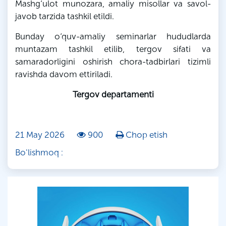
Mashg‘ulot munozara, amaliy misollar va savol-
javob tarzida tashkil etildi.
Bunday o‘quv-amaliy seminarlar hududlarda
muntazam tashkil etilib, tergov sifati va
samaradorligini oshirish chora-tadbirlari tizimli
ravishda davom ettiriladi.
Tergov departamenti
21 May 2026
900
Chop etish
Bo'lishmoq :