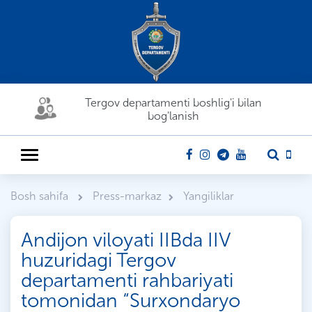
Tergov departamenti boshlig'i bilan
bog'lanish
Bosh sahifa
Press-markaz
Yangiliklar
Andijon viloyati IIBda IIV
huzuridagi Tergov
departamenti rahbariyati
tomonidan “Surxondaryo