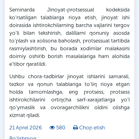
Seminarda Jinoyat-protsessual kodeksida
ko‘rsatilgan talablarga rioya etish, jinoyat ishi
doirasida ishtirokchilarning barcha vajlarini tergov
yo‘li bilan tekshirish, dalillarni qonuniy asosda
to‘plash va xolisona baholash, protsessual tartibda
rasmiylashtirish, bu borada xodimlar malakasini
doimiy oshirib borish masalalariga ham alohida
e’tibor qaratildi.
Ushbu chora-tadbirlar jinoyat ishlarini samarali,
tezkor va qonun talablariga to‘liq rioya etgan
holda tamomlashga, eng protsess, protsess
ishtirokchilarini ortiqcha sarf-xarajatlarga yo‘l
qo‘ymaslik va ovoragarchilikni oldini olishga
xizmat qiladi.
21 Aprel 2026
580
Chop etish
Bo'lishmoq :