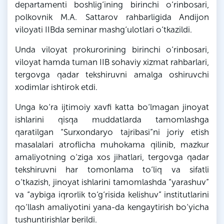
departamenti boshlig‘ining birinchi o‘rinbosari,
polkovnik M.A. Sattarov rahbarligida Andijon
viloyati IIBda seminar mashg‘ulotlari o‘tkazildi.
Unda viloyat prokurorining birinchi o‘rinbosari,
viloyat hamda tuman IIB sohaviy xizmat rahbarlari,
tergovga qadar tekshiruvni amalga oshiruvchi
xodimlar ishtirok etdi.
Unga ko‘ra ijtimoiy xavfi katta bo‘lmagan jinoyat
ishlarini qisqa muddatlarda tamomlashga
qaratilgan “Surxondaryo tajribasi”ni joriy etish
masalalari atroflicha muhokama qilinib, mazkur
amaliyotning o‘ziga xos jihatlari, tergovga qadar
tekshiruvni har tomonlama to‘liq va sifatli
o‘tkazish, jinoyat ishlarini tamomlashda “yarashuv”
va “aybiga iqrorlik to‘g‘risida kelishuv” institutlarini
qo‘llash amaliyotini yana-da kengaytirish bo‘yicha
tushuntirishlar berildi.