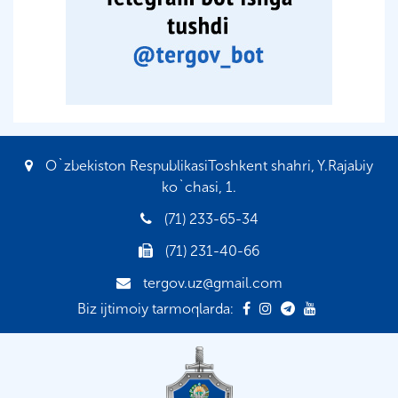
O`zbekiston RespublikasiToshkent shahri, Y.Rajabiy
ko`chasi, 1.
(71) 233-65-34
(71) 231-40-66
tergov.uz@gmail.com
Biz ijtimoiy tarmoqlarda: