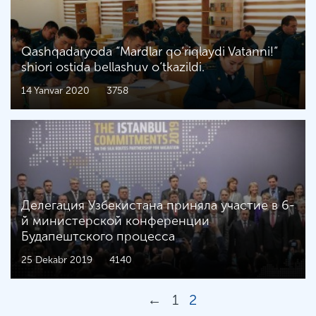
Qashqadaryoda “Mardlar qo‘riqlaydi Vatanni!”
shiori ostida bellashuv o‘tkazildi.
14 Yanvar 2020
3758
Делегация Узбекистана приняла участие в 6-
й министерской конференции
Будапештского процесса
25 Dekabr 2019
4140
←
1
2