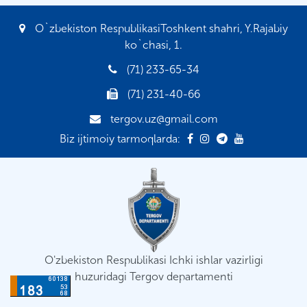
O`zbekiston RespublikasiToshkent shahri, Y.Rajabiy
ko`chasi, 1.
(71) 233-65-34
(71) 231-40-66
tergov.uz@gmail.com
Biz ijtimoiy tarmoqlarda:
O'zbekiston Respublikasi Ichki ishlar vazirligi
huzuridagi Tergov departamenti