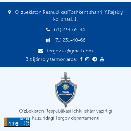
O`zbekiston RespublikasiToshkent shahri, Y.Rajabiy
ko`chasi, 1.
(71) 233-65-34
(71) 231-40-66
tergov.uz@gmail.com
Biz ijtimoiy tarmoqlarda:
O'zbekiston Respublikasi Ichki ishlar vazirligi
huzuridagi Tergov departamenti