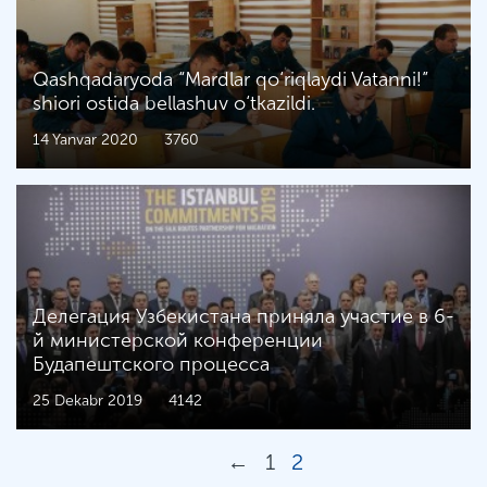
Qashqadaryoda “Mardlar qo‘riqlaydi Vatanni!”
shiori ostida bellashuv o‘tkazildi.
14 Yanvar 2020
3760
Делегация Узбекистана приняла участие в 6-
й министерской конференции
Будапештского процесса
25 Dekabr 2019
4142
←
1
2