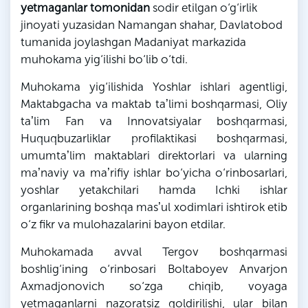
yetmaganlar tomonidan
sodir etilgan o‘g‘irlik
jinoyati yuzasidan Namangan shahar,
Davlatobod
tumanida joylashgan Madaniyat markazida
muhokama yig‘ilishi bo‘lib o‘tdi.
Muhokama yig‘ilishida Yoshlar ishlari agentligi,
Maktabgacha va maktab taʼlimi boshqarmasi, Oliy
taʼlim Fan va Innovatsiyalar boshqarmasi,
Huquqbuzarliklar profilaktikasi boshqarmasi,
umumtaʼlim maktablari direktorlari va ularning
maʼnaviy va maʼrifiy ishlar bo‘yicha o‘rinbosarlari,
yoshlar yetakchilari hamda Ichki ishlar
organlarining boshqa masʼul xodimlari ishtirok etib
o‘z fikr va mulohazalarini bayon etdilar.
Muhokamada avval Tergov boshqarmasi
boshlig‘ining o‘rinbosari Boltaboyev
Anvarjon
Axmadjonovich
so‘zga chiqib,
voyaga
yetmaganlarni nazoratsiz qoldirilishi, ular bilan