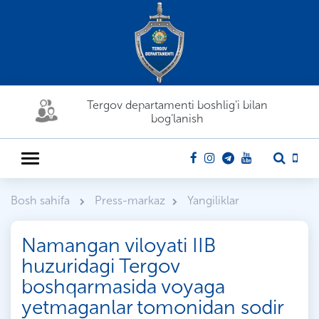
Tergov departamenti boshlig'i bilan
bog'lanish
Bosh sahifa
Press-markaz
Yangiliklar
Namangan viloyati IIB
huzuridagi Tergov
boshqarmasida voyaga
yetmaganlar tomonidan sodir