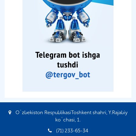
O`zbekiston RespublikasiToshkent shahri, Y.Rajabiy
ko`chasi, 1.
(71) 233-65-34