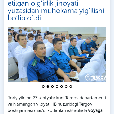
etilgan o‘g‘irlik jinoyati
yuzasidan muhokama yig‘ilishi
bo‘lib o‘tdi
Joriy yilning 27 sentyabr kuni Tergov departamenti
va Namangan viloyati IIB huzuridagi Tergov
boshqarmasi masʼul xodimlari ishtirokida
voyaga