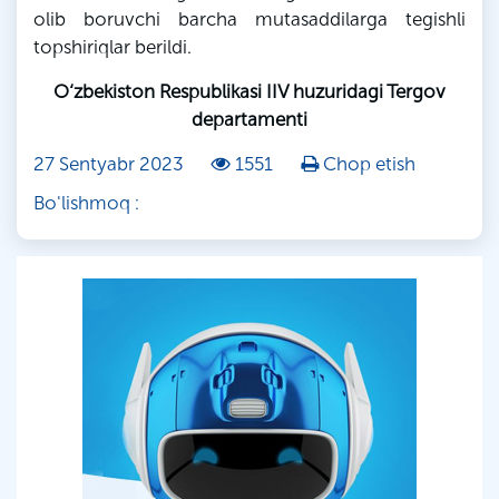
olib boruvchi barcha mutasaddilarga tegishli
topshiriqlar berildi.
O‘zbekiston Respublikasi IIV huzuridagi Tergov
departamenti
27 Sentyabr 2023
1551
Chop etish
Bo'lishmoq :