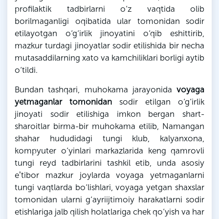
profilaktik tadbirlarni o‘z vaqtida olib
borilmaganligi oqibatida ular tomonidan sodir
etilayotgan o‘g‘irlik jinoyatini o‘qib eshittirib,
mazkur turdagi jinoyatlar sodir etilishida bir necha
mutasaddilarning xato va kamchiliklari borligi aytib
o‘tildi.
Bundan tashqari, muhokama jarayonida
voyaga
yetmaganlar tomonidan
sodir etilgan o‘g‘irlik
jinoyati sodir etilishiga imkon bergan shart-
sharoitlar
birma
-bir muhokama etilib, Namangan
shahar hududidagi tungi klub,
kalyanxona
,
kompyuter o‘yinlari markazlarida keng qamrovli
tungi reyd tadbirlarini tashkil etib, unda asosiy
eʼtibor mazkur joylarda
voyaga
yetmaganlarni
tungi vaqtlarda bo‘lishlari,
voyaga
yetgan shaxslar
tomonidan ularni g‘ayriijtimoiy harakatlarni sodir
etishlariga jalb qilish holatlariga chek qo‘yish va har