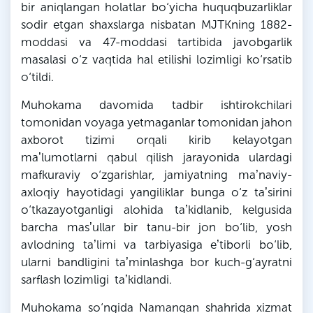
bir aniqlangan holatlar bo‘yicha huquqbuzarliklar
sodir etgan shaxslarga nisbatan
MJTKning
1882-
moddasi va 47-moddasi tartibida javobgarlik
masalasi o‘z vaqtida hal etilishi lozimligi ko‘rsatib
o‘tildi.
Muhokama davomida tadbir ishtirokchilari
tomonidan
voyaga
yetmaganlar tomonidan jahon
axborot tizimi orqali kirib kelayotgan
maʼlumotlarni qabul qilish jarayonida ulardagi
mafkuraviy o‘zgarishlar, jamiyatning maʼnaviy-
axloqiy hayotidagi yangiliklar bunga o‘z taʼsirini
o‘tkazayotganligi
alohida taʼkidlanib, kelgusida
barcha masʼullar bir
tanu
-bir jon bo‘lib, yosh
avlodning taʼlimi va tarbiyasiga eʼtiborli bo‘lib,
ularni bandligini taʼminlashga bor kuch-g‘ayratni
sarflash lozimligi taʼkidlandi.
Muhokama so‘ngida Namangan shahrida xizmat