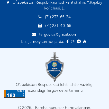
O`zbekiston RespublikasiToshkent shahri, Y.Rajabiy
ko`chasi, 1.
(71) 233-65-34
(71) 231-40-66
tergov.uz@gmail.com
Biz ijtimoiy tarmoqlarda:
O'zbekiston Respublikasi Ichki ishlar vazirligi
huzuridagi Tergov departamenti
© 2026. Barcha huquqlar himoyalangan.