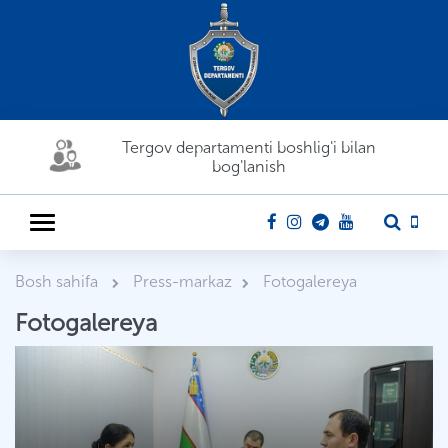
Tergov departamenti boshlig'i bilan
bog'lanish
Bosh sahifa
Press-markaz
Fotogalereya
Fotogalereya