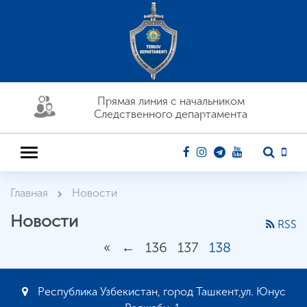
Прямая линия c начальником
Следственного департамента
Главная
Новости
Новости
RSS
«
←
136
137
138
Республика Узбекистан, город Ташкент,ул. Юнус