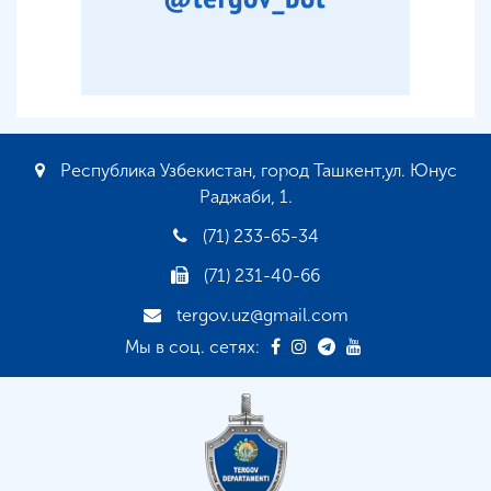
Республика Узбекистан, город Ташкент,ул. Юнус
Раджаби, 1.
(71) 233-65-34
(71) 231-40-66
tergov.uz@gmail.com
Мы в соц. сетях: