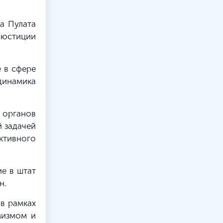
а Пулата
юстиции
 в сфере
инамика
.
 органов
 задачей
ктивного
е в штат
н.
в рамках
мизмом и