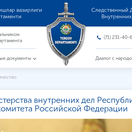
ишлар вазирлиги
Следственный 
ртаменти
Внутренних
альником
(71) 231-40-
артамента
ые документы
Диалог с народ
ичество
терства внутренних дел Республ
 комитета Российской Федерации