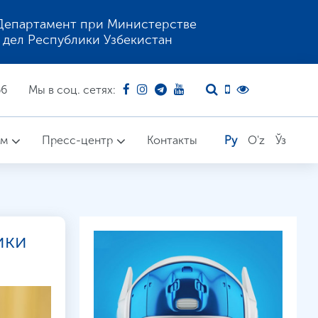
Департамент при Министерстве
 дел Республики Узбекистан
66
Мы в соц. сетях:
ом
Пресс-центр
Контакты
Ру
O'z
Ўз
ики