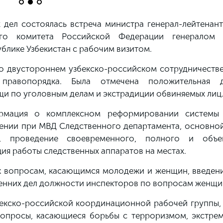
 дел состоялась встреча министра генерал-лейтенант
го комитета Российской Федерации генералом 
блике Узбекистан с рабочим визитом.
о двустороннем узбекско-российском сотрудничестве
правопорядка. Была отмечена положительная д
щи по уголовным делам и экстрадиции обвиняемых лиц
рмация о комплексном реформировании системы
дении при МВД Следственного департамента, основной
й, проведение своевременного, полного и объе
ция работы следственных аппаратов на местах.
к вопросам, касающимся молодежи и женщин, введени
ренних дел должности инспекторов по вопросам женщи
екско-российской координационной рабочей группы, 
опросы, касающиеся борьбы с терроризмом, экстре