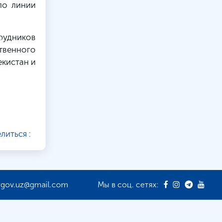
по линии
рудников
ственного
кистан и
литься :
rgov.uz@gmail.com
Мы в соц. сетях: