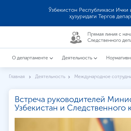
Ўзбекистон Республикаси Ички 
ҳузуридаги Тергов депа
Прямая линия c нач
Следственного деп
О департаменте
Деятельность
Нормативн
Главная
Деятельность
Международное сотрудн
Встреча руководителей Минис
Узбекистан и Следственного