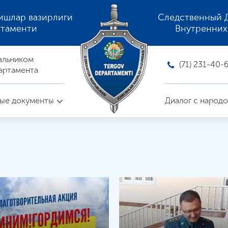
ишлар вазирлиги
Следственный 
ртаменти
Внутренних
альником
(71) 231-40-
артамента
ые документы
Диалог с народ