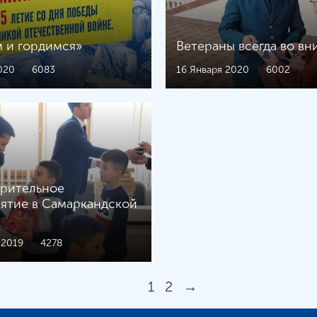
 и гордимся»
Ветераны всегда во вн
020
6083
16 Января 2020
6002
орительное
ятие в Самаркандской
 2019
4278
1
2
→