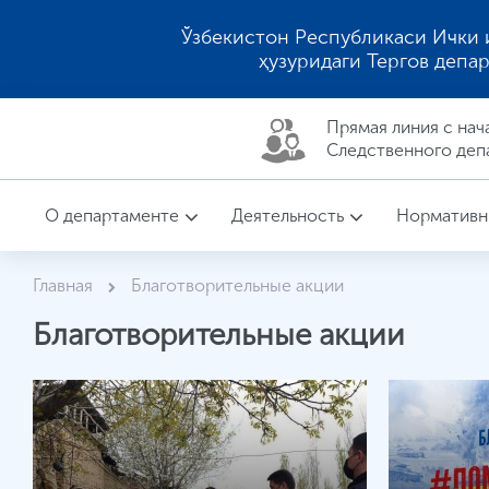
Ўзбекистон Республикаси Ички 
ҳузуридаги Тергов депа
Прямая линия c нач
Следственного деп
О департаменте
Деятельность
Нормативн
Главная
Благотворительные акции
Благотворительные акции