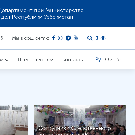
Департамент при Министерстве
 дел Республики Узбекистан
66
Мы в соц. сетях:
ом
Пресс-центр
Контакты
Ру
O'z
Ўз
Сотрудники Следственного
управления при УВД