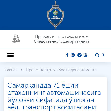
Прямая линия c начальником
Следственного департамента
Главная
Пресс-центр
Вести департамента
Самарқандда 71 ёшли
отахоннинг автомашинасига
йўловчи сифатида ўтирган
аёл, транспорт воситасини