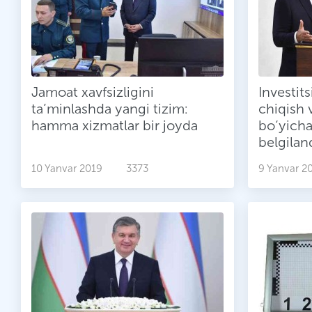
Jamoat xavfsizligini
Investits
ta’minlashda yangi tizim:
chiqish 
hamma xizmatlar bir joyda
bo‘yicha
belgilan
10 Yanvar 2019
3373
9 Yanvar 2