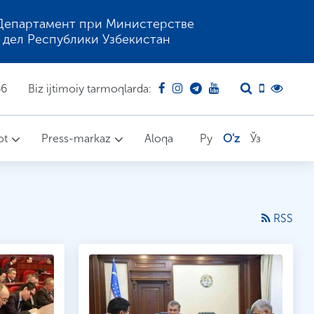
Департамент при Министерстве
 дел Республики Узбекистан
66
Biz ijtimoiy tarmoqlarda:
ot
Press-markaz
Aloqa
Ру
O'z
Ўз
RSS