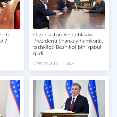
onun
O‘zbekiston Respublikasi
qdi?
Prezidenti Shanxay hamkorlik
tashkiloti Bosh kotibini qabul
qildi
3 Yanvar 2019
2157