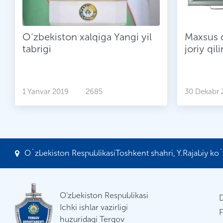
O‘zbekiston xalqiga Yangi yil
Maxsus q
tabrigi
joriy qil
1 Yanvar 2019
2685
30 Dekabr 
O`zbekiston RespublikasiToshkent shahri, Y.Rajabiy ko`c
O'zbekiston Respublikasi
Ichki ishlar vazirligi
F
huzuridagi Tergov