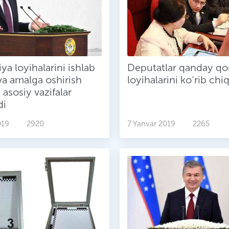
iya loyihalarini ishlab
Deputatlar qanday q
va amalga oshirish
loyihalarini ko‘rib chi
 asosiy vazifalar
di
019
2920
7 Yanvar 2019
2265