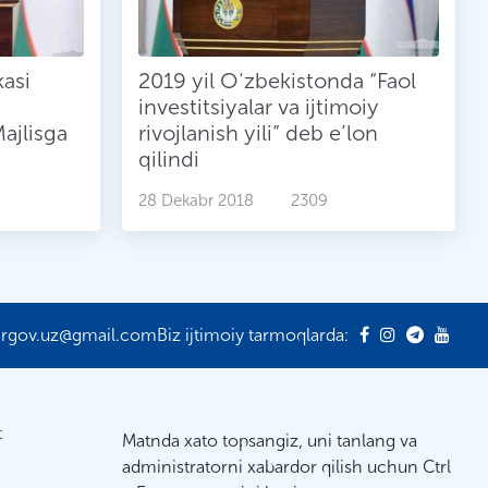
asi
2019 yil O‘zbekistonda “Faol
investitsiyalar va ijtimoiy
ajlisga
rivojlanish yili” deb e’lon
qilindi
28 Dekabr 2018
2309
ergov.uz@gmail.com
Biz ijtimoiy tarmoqlarda:
t
Matnda xato topsangiz, uni tanlang va
administratorni xabardor qilish uchun Ctrl