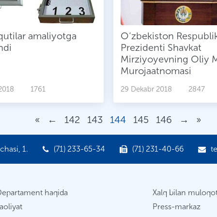
utilar amaliyotga
O‘zbekiston Respublik
indi
Prezidenti Shavkat
Mirziyoyevning Oliy M
Murojaatnomasi
2018
1761
29 Dekabr 2018
2847
«
←
142
143
144
145
146
→
»
hasi, 1.
(71) 233-65-34
(71) 231-40-66
t
Departament haqida
Xalq bilan muloqo
aoliyat
Press-markaz