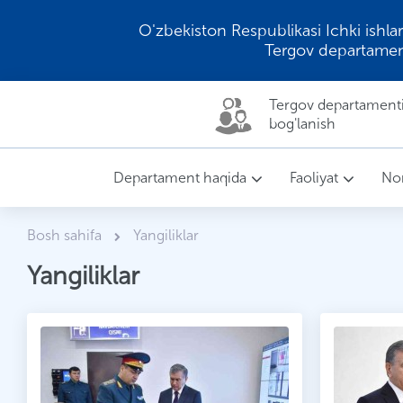
O'zbekiston Respublikasi Ichki ishlar
Tergov departamen
Tergov departamenti 
bog'lanish
Departament haqida
Faoliyat
Nor
Bosh sahifa
Yangiliklar
Yangiliklar